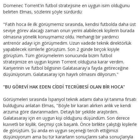
Domenec Torrent'in futbol stratejisine en uygun isim olduğunu
belirten Elmas, sözlerini şöyle sürdürdü:
"Fatih hoca ile ilk görüşmemiz sırasında, kendisi futbolda daha üst
seviye görev alacağı zaman onun yerini alabilecek kişilerin burada
olmasına yönelik konuşmamız oldu. Herhangi bir yardımcı
antrenör adayı için görüşmedim. Uzun vadede teknik direktörlük
yapabilecek isimlerle görüştüm. Son 2 günde birçok kişiyle
görüştüm. Tüm görüşmelerim sonucunda bizim futbol
stratejimize en uygun kişinin Torrent olduğuna karar verdim.
Kariyerinin ve futbol bilgisinin Galatasaray'a fayda getireceğine
düşünüyorum. Galatasaray için hayırlı olmasını diliyorum."
"BU GÖREVİ HAK EDEN CİDDİ TECRÜBESİ OLAN BİR HOCA"
Görüşmeleri sırasında İspanyol teknik adamı daha iyi tanıma fırsatı
bulduğunu anlatan Elmas, "Böyle bir kararı alırken anlık ve kendi
arzuma göre davranmadım. Detaylı bir şekilde araştırdım.
Galatasaray için en uygun kişi olduğunu düşündüm. Son derece
kuvvetli bir kişilik. Geçmişi çok başarılı. Önce birlikte çalıştığı kişilerle
de görüştüm. Şu anda en uygun seçeneği tercih ettiğimizi
düşünüyorum ama bu tür kararların sonuçlarını saha sonuçlarıyla