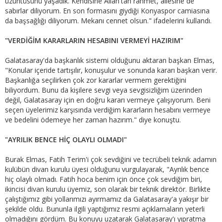
üzüntüsünü yaşadık. Kendisine Allah'tan rahmet, ailesine de
sabırlar diliyorum. En son formasını giydiği Konyaspor camiasına
da başsağlığı diliyorum. Mekanı cennet olsun." ifadelerini kullandı.
"VERDİĞİM KARARLARIN HESABINI VERMEYİ HAZIRIM"
Galatasaray'da başkanlık sistemi olduğunu aktaran başkan Elmas,
"Konular içeride tartışılır, konuşulur ve sonunda kararı başkan verir.
Başkanlığa seçilirken çok zor kararlar vermem gerektiğini
biliyordum. Bunu da kişilere sevgi veya sevgisizliğim üzerinden
değil, Galatasaray için en doğru kararı vermeye çalışıyorum. Beni
seçen üyelerimiz karşısında verdiğim kararların hesabını vermeye
ve bedelini ödemeye her zaman hazırım." diye konuştu.
"AYRILIK BENCE HİÇ OLAYLI OLMADI"
Burak Elmas, Fatih Terim'i çok sevdiğini ve tecrübeli teknik adamın
kulübün divan kurulu üyesi olduğunu vurgulayarak, "Ayrılık bence
hiç olaylı olmadı. Fatih hoca benim için önce çok sevdiğim biri,
ikincisi divan kurulu üyemiz, son olarak bir teknik direktör. Birlikte
çalıştığımız gibi yollarımızı ayırmamız da Galatasaray'a yakışır bir
şekilde oldu. Bununla ilgili yaptığımız resmi açıklamaların yeterli
olmadığını gördüm. Bu konuyu uzatarak Galatasaray'ı yıpratma