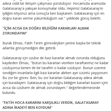
adına ciddi bir iletişim çalışması yürütülüyor. Hocamızla aramızda
Galatasaray'a yakışan konuşmalar oldu. Hepimiz Galatasaray'ın
iyiliğini istiyoruz ama sonuçta ben başkanım. Galatasaray için en
doğru kararı verme yükümlülüğüm var." şeklinde görüş belirtti.
"İÇİM ACISA DA DOĞRU BİLDİĞİM KARARLARI ALMAK
ZORUNDAYIM"
Burak Elmas, Fatih Terim görevdeyken yerine başka bir teknik
adamla görüşmediğini dile getirdi.
Galatasaray için üzülse de bazı kararlar almak zorunda olduğunu
kaydeden Elmas, "Bütün bu kararları verirken taraftarımız ne kadar
üzülüyorsa benim de bir tarafım o kadar üzülüyor. Bunun üzerine
sevdiğim insanlarla ilgili bazı kararlar alırken ayrı üzüntü yaşıyorum.
Bu zor bir görev. Ben, bu zor kararları Galatasaray adına almak
için buradayım. Galatasaray için doğru bildiğim kararları bazen içim
acısa da üzülsem de almak zorundayım." değerlendirmesinde
bulundu.
"FATİH HOCA KARARINI KARŞILIKLI VERDİK, GALATASARAY
ADINA İRADEYİ BEN KOYDUM"