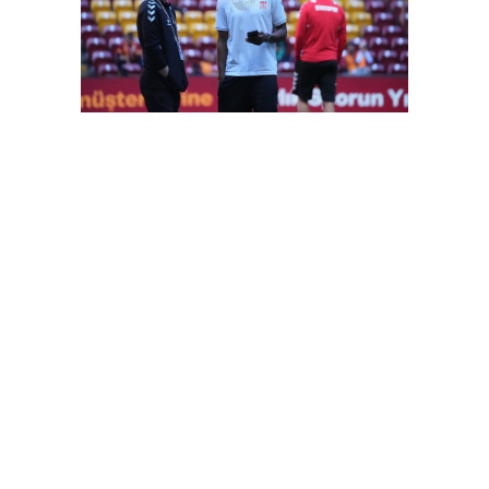
FutbolArena Galatasaray-Sivasspor maçında