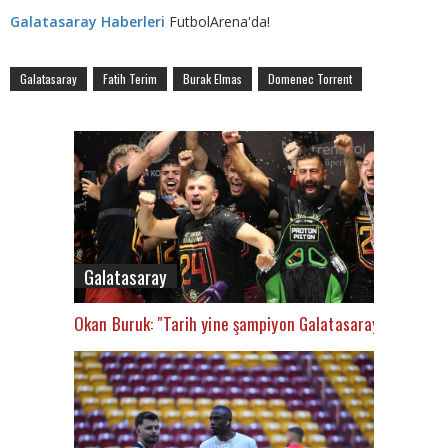
Galatasaray Haberleri
FutbolArena'da!
Galatasaray
Fatih Terim
Burak Elmas
Domenec Torrent
Galatasaray
Okan Buruk: "Tarih yine şampiyon Galatasaray’ı yazacak