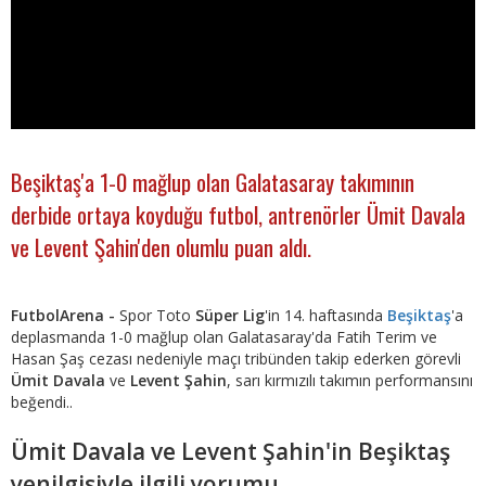
Beşiktaş'a 1-0 mağlup olan Galatasaray takımının
derbide ortaya koyduğu futbol, antrenörler Ümit Davala
ve Levent Şahin'den olumlu puan aldı.
FutbolArena -
Spor Toto
Süper Lig
'in 14. haftasında
Beşiktaş
'a
deplasmanda 1-0 mağlup olan Galatasaray'da Fatih Terim ve
Hasan Şaş cezası nedeniyle maçı tribünden takip ederken görevli
Ümit Davala
ve
Levent Şahin
, sarı kırmızılı takımın performansını
beğendi..
Ümit Davala ve Levent Şahin'in Beşiktaş
yenilgisiyle ilgili yorumu