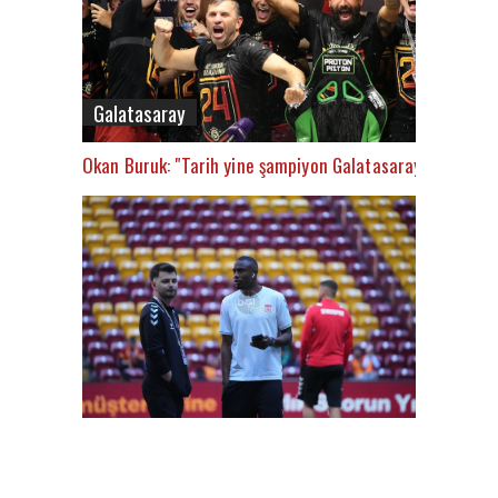
Galatasaray
Okan Buruk: "Tarih yine şampiyon Galatasaray’ı yazacak
FutbolArena Galatasaray-Sivasspor maçında