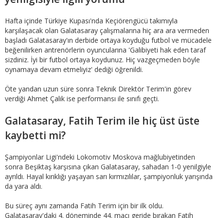
Hafta içinde Türkiye Kupası'nda Keçiörengücü takımıyla
karşılaşacak olan Galatasaray çalışmalarına hiç ara ara vermeden
başladı Galatasaray'ın derbide ortaya koyduğu futbol ve mücadele
beğenilirken antrenörlerin oyuncularına 'Galibiyeti hak eden taraf
sizdiniz. İyi bir futbol ortaya koydunuz. Hiç vazgeçmeden böyle
oynamaya devam etmeliyiz' dediği öğrenildi.
Öte yandan uzun süre sonra Teknik Direktör Terim'in görev
verdiği Ahmet Çalık ise performansı ile sınıfı geçti.
Galatasaray, Fatih Terim ile hiç üst üste
kaybetti mi?
Şampiyonlar Ligi'ndeki Lokomotiv Moskova mağlubiyetinden
sonra Beşiktaş karşısına çıkan Galatasaray, sahadan 1-0 yenilgiyle
ayrıldı. Hayal kırıklığı yaşayan sarı kırmızılılar, şampiyonluk yarışında
da yara aldı.
Bu süreç aynı zamanda Fatih Terim için bir ilk oldu.
Galatasaray'daki 4. döneminde 44. maçı geride bırakan Fatih