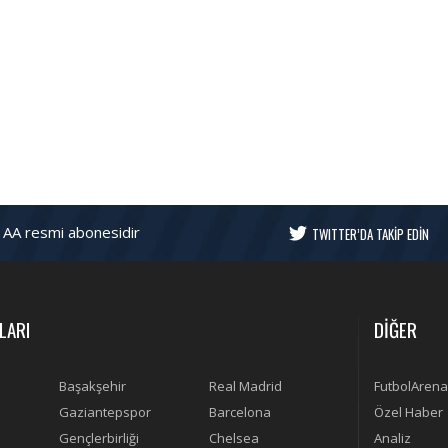
 AA resmi abonesidir
TWITTER’DA TAKİP EDİN
LARI
DİĞER
Başakşehir
Real Madrid
FutbolArena
Gaziantepspor
Barcelona
Özel Haber
Gençlerbirliği
Chelsea
Analiz