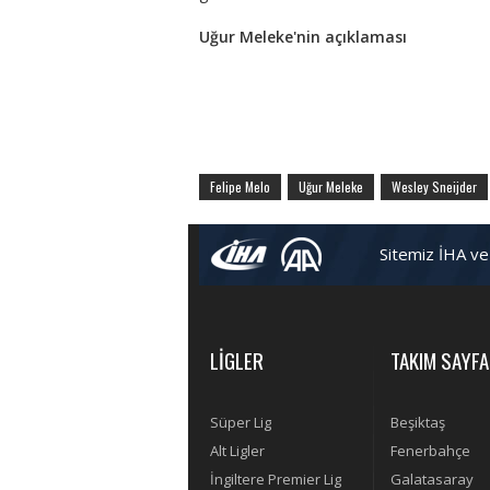
Uğur Meleke'nin açıklaması
Felipe Melo
Uğur Meleke
Wesley Sneijder
Sitemiz İHA ve
LİGLER
TAKIM SAYFA
Süper Lig
Beşiktaş
Alt Ligler
Fenerbahçe
İngiltere Premier Lig
Galatasaray