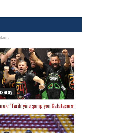
anlama
asaray
ruk: "Tarih yine şampiyon Galatasaray’ı yazacak"