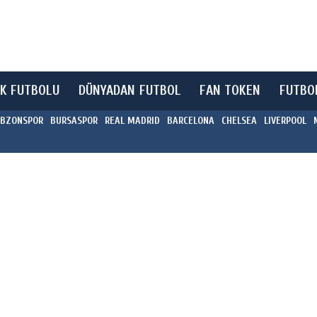
K FUTBOLU
DÜNYADAN FUTBOL
FAN TOKEN
FUTBO
BZONSPOR
BURSASPOR
REAL MADRID
BARCELONA
CHELSEA
LIVERPOOL