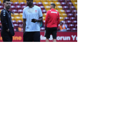
rena Galatasaray-Sivasspor maçında