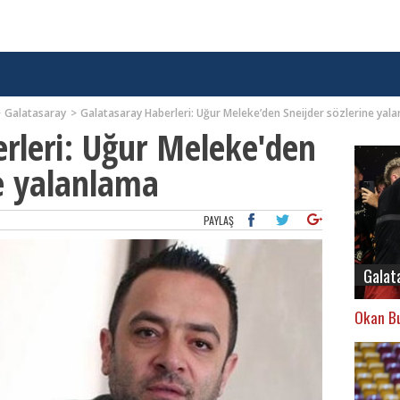
Galatasaray
Galatasaray Haberleri: Uğur Meleke’den Sneijder sözlerine yal
rleri: Uğur Meleke'den
ne yalanlama
PAYLAŞ
Galat
Okan Bu