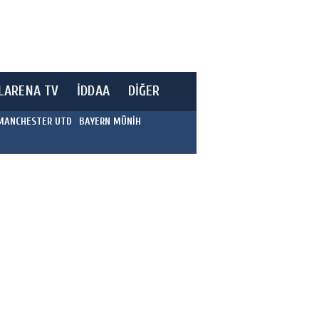
LARENA TV
İDDAA
DİĞER
MANCHESTER UTD
BAYERN MÜNİH