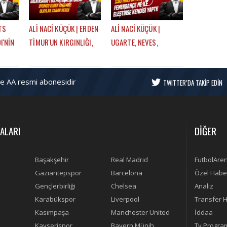
GALATASARAY
GALATASARAY
TS
ALİ NACİ KÜÇÜK | ERDEN
ALİ NACİ KÜÇÜK |
I'NİN
TİMUR'UN KIRGINLIĞI,
UGARTE, NEVES,
U,
ORTA SAHA TRANSFERI,
LOOKMAN, TRANSFER
ERİ |
ICARDI SÜRECİ |
PLANLAMASI, AYRILIK
ve AA resmi abonesidir
ARAY
GÜNDEM GALATASARAY
LİSTESİ | GÜNDEM
TWITTER’DA TAKİP EDİN
GALATASARAY
ALARI
DİĞER
Başakşehir
Real Madrid
FutbolAre
Gaziantepspor
Barcelona
Özel Habe
Gençlerbirliği
Chelsea
Analiz
Karabükspor
Liverpool
Transfer H
Kasımpaşa
Manchester United
İddaa
Kayserispor
Bayern Münih
Tv Progra