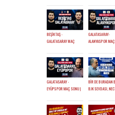
FATİH TERİM & OKAN
VARDI? FENERBA
BURUK, UĞURCAN ÇAKIR
SADECE 14 DAKİKA
MI? MUSLERA MI?
OLDU"
BEŞİKTAŞ -
GALATASARAY-
GALATASARAY MAÇ
ALANYASPOR MAÇ
SONU | EFE GÜVEN -
| EFE GÜVEN - ÇA
MERT KURT
SEVİNÇ
GALATASARAY -
BİR DE BURADAN B
EYÜPSPOR MAÇ SONU |
BJK SEVDASI, NEC
ÇAĞDAŞ SEVİNÇ - EFE
AYRILIŞI, OYUNCU
GÜVEN
BAŞLAMA HİKAYESİ
FEYYAZ ŞERİFOĞL