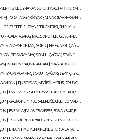
JOHAN ELMANER | FB İLE OYNANAN SÜPER FİNAL, FATİH TERİM & OKAN BURUK, UĞURCAN ÇAKIR MI? MUSLERA MI?
ÖZEL RÖPORTAJ | NOA LANG: "BİR YARIŞ MI VARDI? FENERBAHÇE SADECE 14 DAKİKA LİDER OLDU"
FELIPE MELO | GS-FB DERBİSİ, TRANSFER ÖNERİSİ, EN BÜYÜK HAYALİ, BEĞENDİĞİ FENERBAHÇELİ
TRABZONSPOR - GALATASARAY MAÇ SONU | EFE GÜVEN - MERT KURT
GALATASARAY- ALANYASPOR MAÇ SONU | EFE GÜVEN - ÇAĞDAŞ SEVİNÇ
KONYASPOR - GALATASARAY MAÇ SONU | ÇAĞDAŞ SEVİNÇ - MERT KURT
GALATASARAY-JUVENTUS MAÇININ ANILARI | "BAŞKA BİR GEZEGENDEN GELEN SNEIJDER'İN GOLÜYLE TURU GEÇTİK"
GALATASARAY - EYÜPSPOR MAÇ SONU | ÇAĞDAŞ SEVİNÇ - EFE GÜVEN
BİR DE BURADAN BAK | BJK SEVDASI, NECİP'İN AYRILIŞI, OYUNCULUĞA BAŞLAMA HİKAYESİ | FEYYAZ ŞERİFOĞLU
ALİ NACİ KÜÇÜK | LANG VE ASPRILLA TRANSFERLERİ, ALİ KOÇ'UN AÇIKLAMALARI, OULAI | GÜNDEM GALATASARAY
ALİ NACİ KÜÇÜK | GAZİANTEP FK BERABERLİĞİ, ATLETICO MADRID MAÇI, TRANSFER | GÜNDEM GALATASARAY
ALİ NACİ KÜÇÜK | FB PAYLAŞIMLAR, TRANSFER, FABIAN RUIZ, PAPE GUEYE, ONYEDIKA | GÜNDEM GALATASARAY
ALİ NACİ KÜÇÜK | TS GALİBİYETİ, ICARDI'NİN SÖZLEŞME DURUMU, TRANSFER HABERLERİ | GÜNDEM GALATASARAY
ALİ NACİ KÜÇÜK | ERDEN TİMUR'UN KIRGINLIĞI, ORTA SAHA TRANSFERI, ICARDI SÜRECİ | GÜNDEM GALATASARAY
ALİ NACİ KÜÇÜK | UGARTE, NEVES, LOOKMAN, TRANSFER PLANLAMASI, AYRILIK LİSTESİ | GÜNDEM GALATASARAY