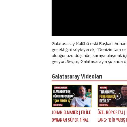
Galatasaray Kulübü eski Başkanı Adnan P
gerektiğini söyleyerek, “Denizin tam orta
olduğunuzu düşünün, karaya ulaşmak içi
geliyor. Seçim, Galatasaray'a şu anda öy
Galatasaray Videoları
JOHAN ELMANER | FB İLE
ÖZEL RÖPORTAJ |
OYNANAN SÜPER FİNAL,
LANG: "BİR YARIŞ 