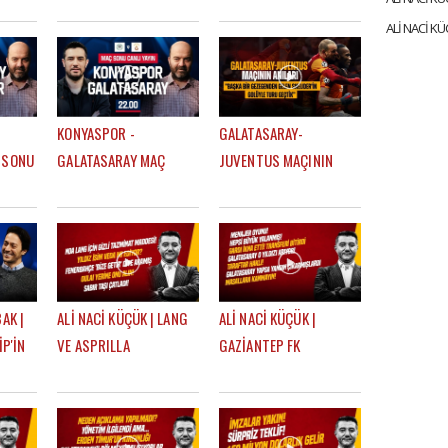
HÇE
ÖNERİSİ, EN BÜYÜK
SONU | EFE GÜVEN -
 LİDER
HAYALİ, BEĞENDİĞİ
MERT KURT
FENERBAHÇELİ
KONYASPOR -
GALATASARAY-
 SONU
GALATASARAY MAÇ
JUVENTUS MAÇININ
ĞDAŞ
SONU | ÇAĞDAŞ SEVİNÇ
ANILARI | "BAŞKA BİR
- MERT KURT
GEZEGENDEN GELEN
SNEIJDER'İN GOLÜYLE
TURU GEÇTİK"
AK |
ALİ NACİ KÜÇÜK | LANG
ALİ NACİ KÜÇÜK |
İP'İN
VE ASPRILLA
GAZİANTEP FK
LUĞA
TRANSFERLERİ, ALİ
BERABERLİĞİ, ATLETICO
 |
KOÇ'UN AÇIKLAMALARI,
MADRID MAÇI,
U
OULAI | GÜNDEM
TRANSFER | GÜNDEM