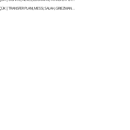
ALİ NACİ KÜÇÜK | TRANSFER PLANI, MESSI, SALAH, GRIEZMANN, ICARDI & MILAN | GÜNDEM GALATASARAY