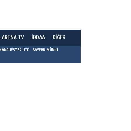
LARENA TV
İDDAA
DİĞER
MANCHESTER UTD
BAYERN MÜNİH