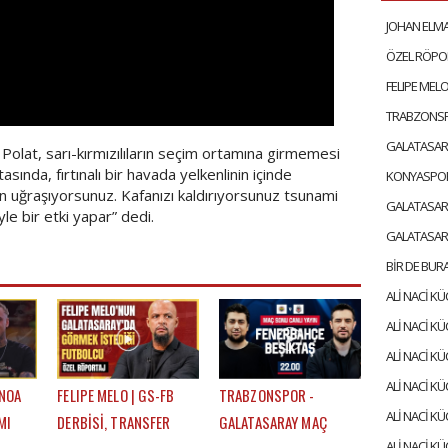
olat, sarı-kırmızılıların seçim ortamına girmemesi
sında, fırtınalı bir havada yelkenlinin içinde
n uğraşıyorsunuz. Kafanızı kaldırıyorsunuz tsunami
le bir etki yapar” dedi.
 NOA
FELIPE MELO | GS-FB
TRABZONSPOR -
MI
DERBİSİ, TRANSFER
GALATASARAY MAÇ