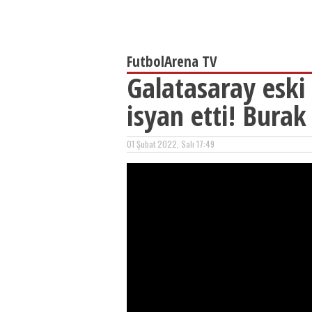
FutbolArena TV
Galatasaray eski
isyan etti! Burak
01 Şubat 2022, Salı 17:49