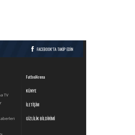
FACEBOOK’TA TAKİP EDİN
FutbolArena
KÜNYE
na TV
r
İLETİŞİM
GİZLİLİK BİLDİRİMİ
aberleri
mı