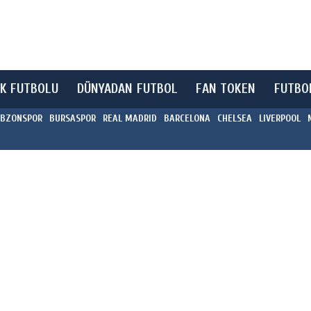
K FUTBOLU
DÜNYADAN FUTBOL
FAN TOKEN
FUTBO
BZONSPOR
BURSASPOR
REAL MADRID
BARCELONA
CHELSEA
LIVERPOOL