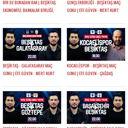
BİR DE BURADAN BAK | BEŞİKTAŞ
GENÇLERBİRLİĞİ - BEŞİKTAŞ MAÇ
EKONOMİSİ, BANKALAR BİRLİĞİ,
SONU | EFE GÜVEN - MERT KURT
DEVRE ARASI TRANSFERLERİ |
GÖKHAN TİRYAKİ
BEŞİKTAŞ - GALATASARAY MAÇ
KOCAELİSPOR - BEŞİKTAŞ MAÇ
SONU | EFE GÜVEN - MERT KURT
SONU | EFE GÜVEN - ÇAĞDAŞ
SEVİNÇ