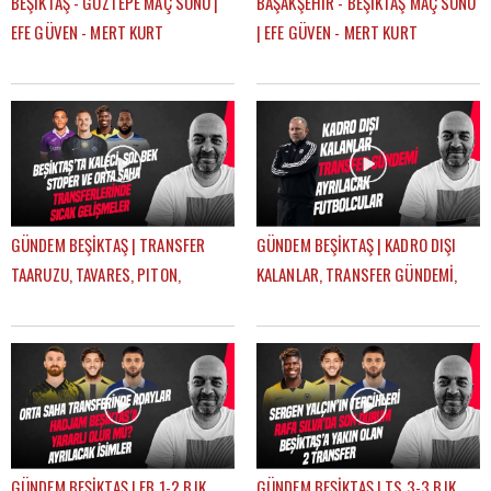
BEŞİKTAŞ - GÖZTEPE MAÇ SONU |
BAŞAKŞEHİR - BEŞİKTAŞ MAÇ SONU
EFE GÜVEN - MERT KURT
| EFE GÜVEN - MERT KURT
GÜNDEM BEŞİKTAŞ | TRANSFER
GÜNDEM BEŞİKTAŞ | KADRO DIŞI
TAARUZU, TAVARES, PITON,
KALANLAR, TRANSFER GÜNDEMİ,
AGBADOU, JORGENSEN,
AYRILACAK FUTBOLCULAR | ÇAĞDAŞ
STROEYKENS | ÇAĞDAŞ SEVİNÇ
SEVİNÇ
GÜNDEM BEŞİKTAŞ | FB 1-2 BJK,
GÜNDEM BEŞİKTAŞ | TS 3-3 BJK,