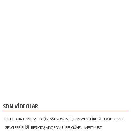
SON VİDEOLAR
BİR DE BURADAN BAK | BEŞİKTAŞ EKONOMİSİ, BANKALAR BİRLİĞİ, DEVRE ARASI TRANSFERLERİ | GÖKHAN TİRYAKİ
GENÇLERBİRLİĞİ - BEŞİKTAŞ MAÇ SONU | EFE GÜVEN - MERT KURT