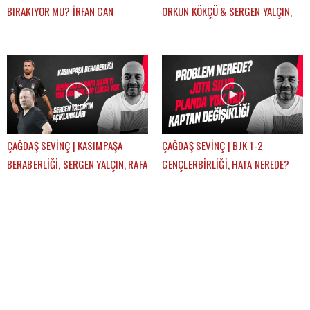
BIRAKIYOR MU? İRFAN CAN
ORKUN KÖKÇÜ & SERGEN YALÇIN,
KAHVECİ TRANSFERİ, ERSİN, NECİP
BJK YARIŞTAN KOPTU MU? |
| GÜNDEM BEŞİKTAŞ
GÜNDEM BEŞİKTAŞ
ÇAĞDAŞ SEVİNÇ | KASIMPAŞA
ÇAĞDAŞ SEVİNÇ | BJK 1-2
BERABERLİĞİ, SERGEN YALÇIN, RAFA
GENÇLERBİRLİĞİ, HATA NEREDE?
SILVA, MERT GÜNOK | GÜNDEM
SERGEN YALÇIN, YENİ KAPTANLAR |
BEŞİKTAŞ
GÜNDEM BEŞİKTAŞ