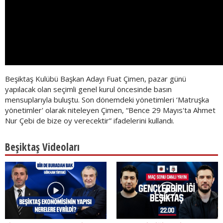
Beşiktaş Kulübü Başkan Adayı Fuat Çimen, pazar günü
yapılacak olan seçimli genel kurul öncesinde basın
mensuplarıyla buluştu. Son dönemdeki yönetimleri ‘Matruşka
yönetimler' olarak niteleyen Çimen, “Bence 29 Mayıs'ta Ahmet
Nur Çebi de bize oy verecektir” ifadelerini kullandı.
Beşiktaş Videoları