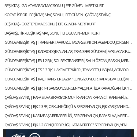
BEŞİKTAŞ - GALATASARAY MAÇ SONU | EFE GÜVEN - MERT KURT
KOCAELİSPOR - BEŞİKTAŞ MAÇ SONU | EFE GÜVEN - ÇAĞDAŞ SEVİNÇ
BEŞİKTAŞ - GÖZTEPE MAÇ SONU | EFE GÜVEN - MERT KURT
BAŞAKŞEHİR - BEŞİKTAŞ MAÇ SONU | EFE GÜVEN - MERT KURT
GÜNDEM BEŞİKTAŞ | TRANSFER TAARUZU, TAVARES, PITON, AGBADOU, JORGENSEN, STROEYKENS | ÇAĞDAŞ SEVİNÇ
GÜNDEM BEŞİKTAŞ | KADRO DIŞI KALANLAR, TRANSFER GÜNDEMİ, AYRILACAK FUTBOLCULAR | ÇAĞDAŞ SEVİNÇ
GÜNDEM BEŞİKTAŞ | FB 1-2 BJK, SOL BEK TRANSFERİ, SALİH ÖZCAN, RASKIN, MERT GÜNOK | ÇAĞDAŞ SEVİNÇ
GÜNDEM BEŞİKTAŞ | TS 3-3 BJK, HAKEM TEPKİLERİ, TRANSFER, HADJAM, AGBADOU, RASKIN | ÇAĞDAŞ SEVİNÇ
GÜNDEM BEŞİKTAŞ | KAÇ TRANSFER LAZIM? CENGİZ ÜNDER, RAFA SILVA GELİŞMESİ, ABOUBAKAR | ÇAĞDAŞ SEVİNÇ
GÜNDEM BEŞİKTAŞ | BJK 1-1 SAMSUN, SERGEN YALÇIN, ATİLLA KARAOĞLAN, İLK 11 TERCİHLERİ | ÇAĞDAŞ SEVİNÇ
ÇAĞDAŞ SEVİNÇ | RAFA SILVA BIRAKIYOR MU? İRFAN CAN KAHVECİ TRANSFERİ, ERSİN, NECİP | GÜNDEM BEŞİKTAŞ
ÇAĞDAŞ SEVİNÇ | BJK 2-3 FB, ORKUN KÖKÇÜ & SERGEN YALÇIN, BJK YARIŞTAN KOPTU MU? | GÜNDEM BEŞİKTAŞ
ÇAĞDAŞ SEVİNÇ | KASIMPAŞA BERABERLİĞİ, SERGEN YALÇIN, RAFA SILVA, MERT GÜNOK | GÜNDEM BEŞİKTAŞ
ÇAĞDAŞ SEVİNÇ | BJK 1-2 GENÇLERBİRLİĞİ, HATA NEREDE? SERGEN YALÇIN, YENİ KAPTANLAR | GÜNDEM BEŞİKTAŞ