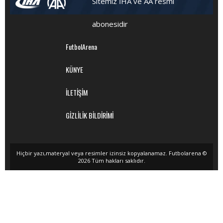
Sitemiz İHA ve AA resmi
abonesidir
FutbolArena
KÜNYE
İLETİŞİM
GİZLİLİK BİLDİRİMİ
Hiçbir yazı,materyal veya resimler izinsiz kopyalanamaz. Futbolarena ©
2026 Tüm hakları saklıdır.