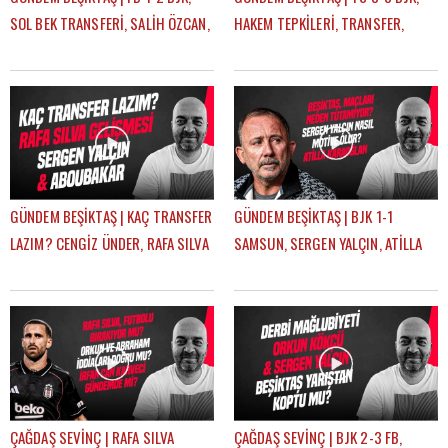
SOL BEK TRANSFERİ, SALİH ÖZCAN,
HAKEM TEPKİLERİ, TRANSFER,
RASKIN, MERT GÜNOK | ÇAĞDAŞ
HADJAM, AGBADOU, RASKIN |
SEVİNÇ
ÇAĞDAŞ SEVİNÇ
GÜNDEM BEŞİKTAŞ | KAÇ TRANSFER
GÜNDEM BEŞİKTAŞ | BJK 1-1
LAZIM? CENGİZ ÜNDER, RAFA SILVA
SAMSUN, SERGEN YALÇIN, ATİLLA
GELİŞMESİ, ABOUBAKAR | ÇAĞDAŞ
KARAOĞLAN, İLK 11 TERCİHLERİ |
SEVİNÇ
ÇAĞDAŞ SEVİNÇ
ÇAĞDAŞ SEVİNÇ | RAFA SILVA
ÇAĞDAŞ SEVİNÇ | BJK 2-3 FB,