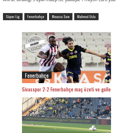
Süper Lig
Fenerbahçe
Moussa Sow
Mahmut Uslu
Fenerbahçe
Sivasspor 2-2 Fenerbahçe maç özeti ve golleri (İZLE)