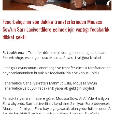
Fenerbahçe'nin son dakika transferlerinden Moussa
Sow'un Sarı-Lacivertlilere gelmek için yaptığı fedakarlık
dikkat çekti.
FutbolArena -
Transfer döneminin son günlerinde gaza basan
Fenerbahçe
, eski oyuncusu Moussa Sow'u 1 yıllığına kiraladı.
Senegalli oyuncunun Fenerbahçe'ye transfer olması taraftarları da
heyecanlandırırken büyük bir fedakarlık da söz konusu oldu.
Fenerbahçe Genel Sekreteri Mahmut Uslu, Moussa Sw'un
Fenerbahçe'ye büyük fedakarlık yaparak geldiğini söyledi.
Fanatik'te yer alan habere göre, Moussa Sow, Al Ahli'de 4 milyon
Euro alıyordu. Sarı-Lacivertliler, kendisine 2 milyon Euro ödeyecek.
Maaşında 2 milyon Euro kayıp yaşayacak olan yıldız futbolcunun Al
Ahli'de bıraktığı 3 aylık maaşı ise yaklaşık 1 milyon Euro'ydu.