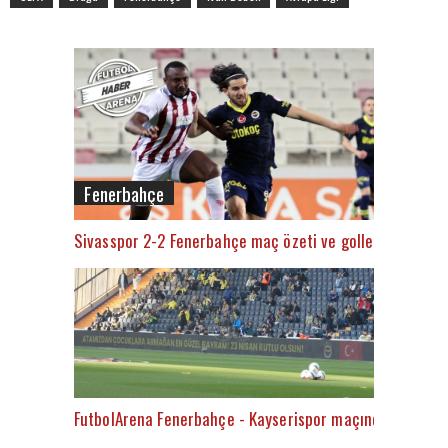
Fenerbahçe
Sivasspor 2-2 Fenerbahçe maç özeti ve golleri (İZLE)
FutbolArena Fenerbahçe - Kayserispor maçında