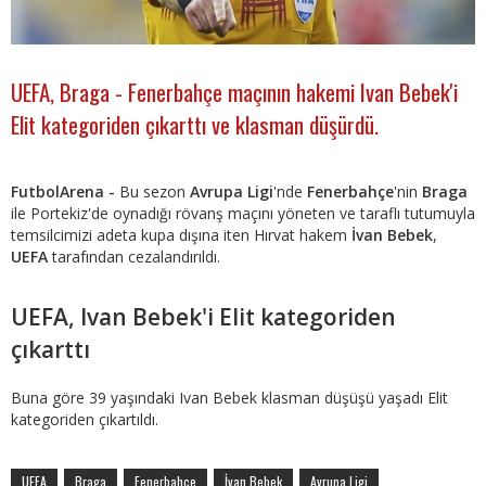
UEFA, Braga - Fenerbahçe maçının hakemi Ivan Bebek'i
Elit kategoriden çıkarttı ve klasman düşürdü.
FutbolArena -
Bu sezon
Avrupa Ligi
'nde
Fenerbahçe
'nin
Braga
ile Portekiz'de oynadığı rövanş maçını yöneten ve taraflı tutumuyla
temsilcimizi adeta kupa dışına iten Hırvat hakem
İvan Bebek
,
UEFA
tarafından cezalandırıldı.
UEFA, Ivan Bebek'i Elit kategoriden
çıkarttı
Buna göre 39 yaşındaki Ivan Bebek klasman düşüşü yaşadı Elit
kategoriden çıkartıldı.
UEFA
Braga
Fenerbahçe
İvan Bebek
Avrupa Ligi