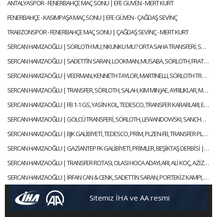
ANTALYASPOR - FENERBAHÇE MAÇ SONU | EFE GÜVEN - MERT KURT
FENERBAHÇE - KASIMPAŞA MAÇ SONU | EFE GÜVEN - ÇAĞDAŞ SEVİNÇ
TRABZONSPOR - FENERBAHÇE MAÇ SONU | ÇAĞDAŞ SEVİNÇ - MERT KURT
SERCAN HAMZAOĞLU | SÖRLOTH MU, NKUNKU MU? ORTA SAHA TRANSFERİ, SÜPER KUPA | GÜNDEM FENERBAHÇE
SERCAN HAMZAOĞLU | SADETTİN SARAN, LOOKMAN, MUSABA, SÖRLOTH, FRATTESI, TRANSFER | GÜNDEM FENERBAHÇE
SERCAN HAMZAOĞLU | VEERMAN, KENNETH TAYLOR, MARTINELLI, SÖRLOTH TRANSFERİ | GÜNDEM FENERBAHÇE
SERCAN HAMZAOĞLU | TRANSFER, SÖRLOTH, SALAH, KIM MIN JAE, AYRILIKLAR, MERT HAKAN | GÜNDEM FENERBAHÇE
SERCAN HAMZAOĞLU | FB 1-1 GS, YASİN KOL, TEDESCO, TRANSFER KARARLARI, EN NESYRI | GÜNDEM FENERBAHÇE
SERCAN HAMZAOĞLU | GOLCÜ TRANSFERİ, SÖRLOTH, LEWANDOWSKI, SANCHO, RİZESPOR-FB | GÜNDEM FENERBAHÇE
SERCAN HAMZAOĞLU | BJK GALİBİYETİ, TEDESCO, PRİM, PLZEN-FB, TRANSFER PLANI | GÜNDEM FENERBAHÇE
SERCAN HAMZAOĞLU | GAZİANTEP FK GALİBİYETİ, PRİMLER, BEŞİKTAŞ DERBİSİ | GÜNDEM FENERBAHÇE
SERCAN HAMZAOĞLU | TRANSFER ROTASI, OLASI HOCA ADAYLARI, ALİ KOÇ, AZİZ YILDIRIM | GÜNDEM FENERBAHÇE
SERCAN HAMZAOĞLU | İRFAN CAN & CENK, SADETTİN SARAN, PORTEKİZ KAMPI, TEDESCO | GÜNDEM FENERBAHÇE
Sitemiz İHA ve AA resmi