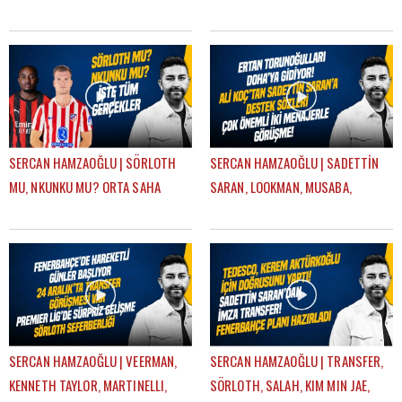
SEVİNÇ
KURT
SERCAN HAMZAOĞLU | SÖRLOTH
SERCAN HAMZAOĞLU | SADETTİN
MU, NKUNKU MU? ORTA SAHA
SARAN, LOOKMAN, MUSABA,
TRANSFERİ, SÜPER KUPA | GÜNDEM
SÖRLOTH, FRATTESI, TRANSFER |
FENERBAHÇE
GÜNDEM FENERBAHÇE
SERCAN HAMZAOĞLU | VEERMAN,
SERCAN HAMZAOĞLU | TRANSFER,
KENNETH TAYLOR, MARTINELLI,
SÖRLOTH, SALAH, KIM MIN JAE,