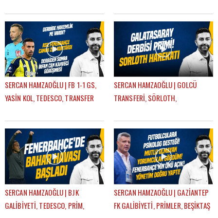
SÖRLOTH TRANSFERİ | GÜNDEM
AYRILIKLAR, MERT HAKAN |
FENERBAHÇE
GÜNDEM FENERBAHÇE
SERCAN HAMZAOĞLU | FB 1-1 GS,
SERCAN HAMZAOĞLU | GOLCÜ
YASİN KOL, TEDESCO, TRANSFER
TRANSFERİ, SÖRLOTH,
KARARLARI, EN NESYRI | GÜNDEM
LEWANDOWSKI, SANCHO,
FENERBAHÇE
RİZESPOR-FB | GÜNDEM
FENERBAHÇE
SERCAN HAMZAOĞLU | BJK
SERCAN HAMZAOĞLU | GAZİANTEP
GALİBİYETİ, TEDESCO, PRİM,
FK GALİBİYETİ, PRİMLER, BEŞİKTAŞ