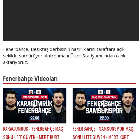
Fenerbahçe, Beşiktaş derbisinin hazırlıklarını taraftara açık
şekilde sürdürüyor. Antrenmanı Ülker Stadyumu'ndan canlı
aktarıyoruz.
Fenerbahçe Videoları
KARAGÜMRÜK - FENERBAHÇE MAÇ
FENERBAHÇE - SAMSUNSPOR MAÇ
SONU | EFE GÜVEN - MERT KURT
SONU | EFE GÜVEN - MERT KURT