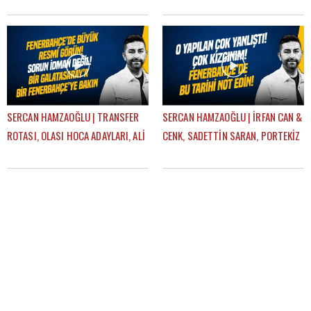
PLZEN-FB, TRANSFER PLANI |
DERBİSİ | GÜNDEM FENERBAHÇE
GÜNDEM FENERBAHÇE
SERCAN HAMZAOĞLU | TRANSFER
SERCAN HAMZAOĞLU | İRFAN CAN &
ROTASI, OLASI HOCA ADAYLARI, ALİ
CENK, SADETTİN SARAN, PORTEKİZ
KOÇ, AZİZ YILDIRIM | GÜNDEM
KAMPI, TEDESCO | GÜNDEM
FENERBAHÇE
FENERBAHÇE