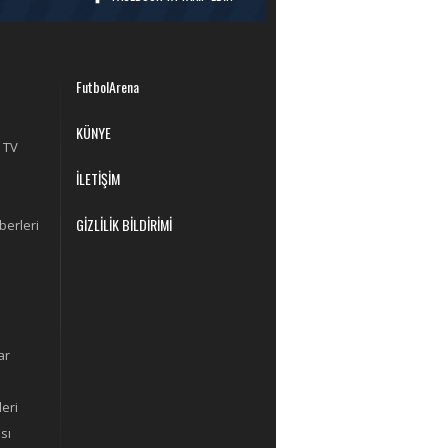
FutbolArena
KÜNYE
 TV
İLETİŞİM
GİZLİLİK BİLDİRİMİ
berleri
ar
eri
sı