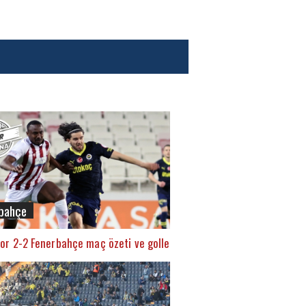
bahçe
or 2-2 Fenerbahçe maç özeti ve golleri (İZLE)