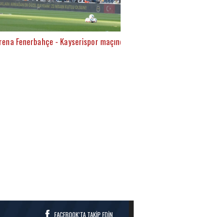
rena Fenerbahçe - Kayserispor maçında
FACEBOOK’TA TAKİP EDİN