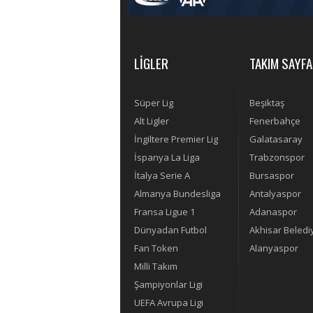
LİGLER
TAKIM SAYFA
Süper Lig
Beşiktaş
Alt Ligler
Fenerbahçe
İngiltere Premier Lig
Galatasaray
İspanya La Liga
Trabzonspor
İtalya Serie A
Bursaspor
Almanya Bundesliga
Antalyaspor
Fransa Ligue 1
Adanaspor
Dünyadan Futbol
Akhisar Beledi
Fan Token
Alanyaspor
Milli Takım
Şampiyonlar Ligi
UEFA Avrupa Ligi