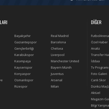
LARI
DİĞER
Başakşehir
Real Madrid
FutbolArena
Gaziantepspor
Barcelona
Özel Haber
Gençlerbirliği
Chelsea
Analiz
Karabükspor
Liverpool
Transfer Ha
Kasımpaşa
Manchester United
İddaa
Kayserispor
Bayern Münih
Tv Programı
Konyaspor
Juventus
Foto Galeri
ye
Osmanlıspor
Arsenal
Canlı Skor
Rizespor
Milan
Dünkü Maçl
Aktüel
Magazin Gal
Bilgi Yarışma