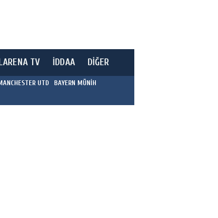
LARENA TV
İDDAA
DİĞER
MANCHESTER UTD
BAYERN MÜNİH