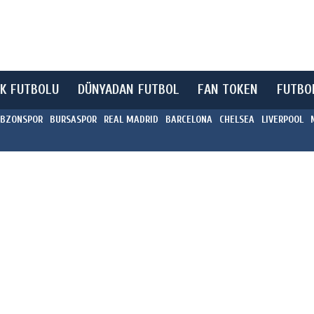
K FUTBOLU
DÜNYADAN FUTBOL
FAN TOKEN
FUTBO
BZONSPOR
BURSASPOR
REAL MADRID
BARCELONA
CHELSEA
LIVERPOOL