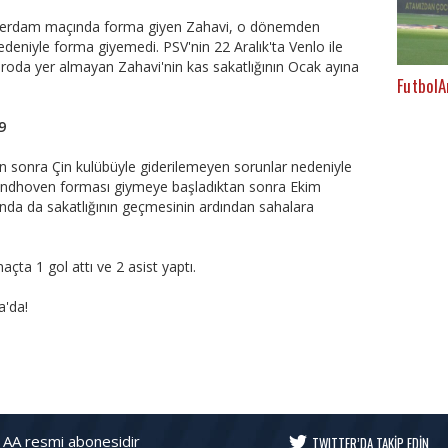
tterdam maçında forma giyen Zahavi, o dönemden
nedeniyle forma giyemedi. PSV'nin 22 Aralık'ta Venlo ile
droda yer almayan Zahavi'nin kas sakatlığının Ocak ayına
FutbolA
9
n sonra Çin kulübüyle giderilemeyen sorunlar nedeniyle
Eindhoven forması giymeye başladıktan sonra Ekim
nda da sakatlığının geçmesinin ardından sahalara
çta 1 gol attı ve 2 asist yaptı.
a'da!
 AA resmi abonesidir
TWITTER’DA TAKİP EDİN