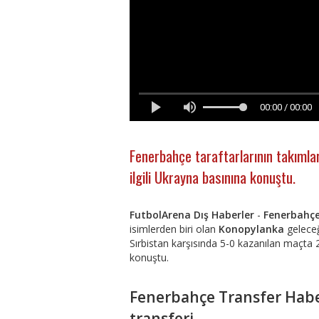
00:00 / 00:00
Fenerbahçe taraftarlarının takımla
ilgili Ukrayna basınına konuştu.
FutbolArena Dış Haberler
-
Fenerbahç
isimlerden biri olan
Konopylanka
geleceğ
Sırbistan karşısında 5-0 kazanılan maçta 2 
konuştu.
Fenerbahçe Transfer Habe
transferi