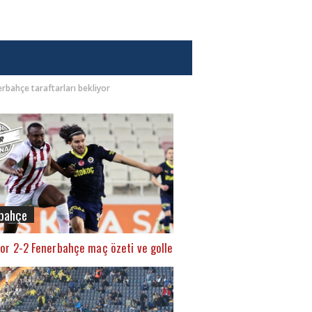
bahçe taraftarları bekliyor
bahçe
or 2-2 Fenerbahçe maç özeti ve golleri (İZLE)