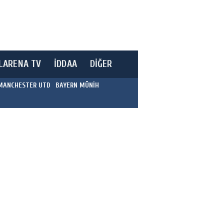
LARENA TV
İDDAA
DİĞER
MANCHESTER UTD
BAYERN MÜNİH