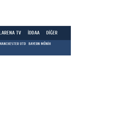
LARENA TV
İDDAA
DİĞER
MANCHESTER UTD
BAYERN MÜNİH