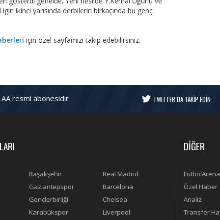
en gösterdi genelde. Yeni nesilde Y.Kemal Uğurlu ve
igin ikinci yarısında derbilerin birkaçında bu genç
berleri
için özel sayfamızı takip edebilirsiniz.
 AA resmi abonesidir
TWITTER’DA TAKİP EDİN
LARI
DİĞER
Başakşehir
Real Madrid
FutbolArena
Gaziantepspor
Barcelona
Özel Haber
Gençlerbirliği
Chelsea
Analiz
Karabükspor
Liverpool
Transfer Ha