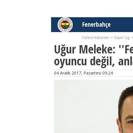
Fenerbahçe
Futbol Haberleri
Süper Lig
Uğur Meleke: ''F
oyuncu değil, anl
04 Aralık 2017, Pazartesi 09:24