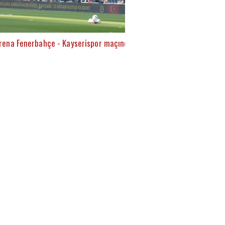
rena Fenerbahçe - Kayserispor maçında