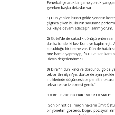
Fenerbahçe artık bir şampiyonluk yarışçısı
gereken başka detaylar var
1)
Dün yenilen birinci golde Şener'in kontr
çılgınca çıkan bu ikilinin savunma performa
bu ikiliyle devam edeceğini sanmıyorum.
2)
Skrtel'de de sakatlık dönüşü enteresan 
dakika içinde iki kez Kone'ye kaptırmıştı.
kurtulduğu bir tekme var. Dün de hatalı sa
öne hamle yapmayıp, faulü ve sarı kartı bek
izleyip değerlendirmeli.
3)
Dirar'ın dün ikinci ve dördüncü golde yap
tekrar Brezilyalı'ya, dörtte de aynı şeki
indiklerinde düşüncesizce penaltı noktası
tekrar tekrar izletmesi gerek.''
''DERBİLERDE BU HAKEMLER OLMALI''
''Son bir not da, maçın hakemi Ümit Öztür
bir yönetim gösterdi. Doğru pozisyon alma