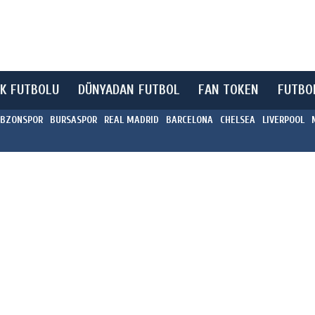
K FUTBOLU
DÜNYADAN FUTBOL
FAN TOKEN
FUTBO
BZONSPOR
BURSASPOR
REAL MADRID
BARCELONA
CHELSEA
LIVERPOOL