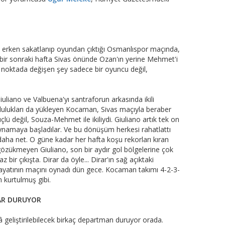
n erken sakatlanıp oyundan çıktığı Osmanlıspor maçında,
 bir sonraki hafta Sivas önünde Ozan'ın yerine Mehmet'i
 noktada değişen şey sadece bir oyuncu değil,
iuliano ve Valbuena'yı santraforun arkasında ikili
rumlulukları da yükleyen Kocaman, Sivas maçıyla beraber
üçlü değil, Souza-Mehmet ile ikiliydi. Giuliano artık tek on
oynamaya başladılar. Ve bu dönüşüm herkesi rahatlattı
daha net. O güne kadar her hafta koşu rekorları kıran
 gözükmeyen Giuliano, son bir aydır gol bölgelerine çok
z bir çıkışta. Dirar da öyle... Dirar'ın sağ açıktaki
hayatının maçını oynadı dün gece. Kocaman takımı 4-2-3-
n kurtulmuş gibi.
AR DURUYOR
geliştirilebilecek birkaç departman duruyor orada.