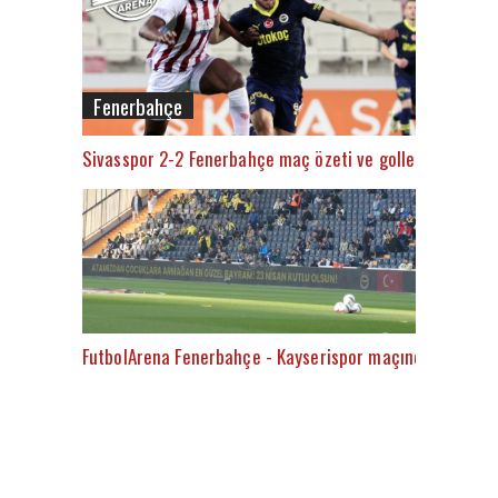
Fenerbahçe
Sivasspor 2-2 Fenerbahçe maç özeti ve golleri (İZLE)
FutbolArena Fenerbahçe - Kayserispor maçında