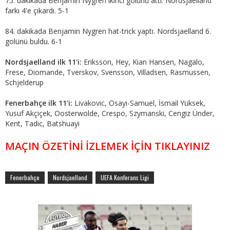
75. dakikada Benjamin Nygren ikinci golünü attı. Nordsjaelland
farkı 4'e çıkardı. 5-1
84. dakikada Benjamin Nygren hat-trick yaptı. Nordsjaelland 6.
golünü buldu. 6-1
Nordsjaelland ilk 11'i:
Eriksson, Hey, Kian Hansen, Nagalo,
Frese, Diomande, Tverskov, Svensson, Villadsen, Rasmussen,
Schjelderup
Fenerbahçe ilk 11'i:
Livakovic, Osayi-Samuel, İsmail Yüksek,
Yusuf Akçiçek, Oosterwolde, Crespo, Szymanski, Cengiz Ünder,
Kent, Tadic, Batshuayi
MAÇIN ÖZETİNİ İZLEMEK İÇİN TIKLAYINIZ
Fenerbahçe
Nordsjaelland
UEFA Konferans Ligi