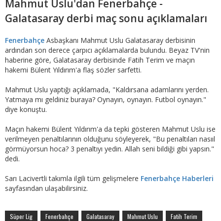
Mahmut Uslu'dan Fenerbahçe -
Galatasaray derbi maç sonu açıklamaları
Fenerbahçe
Asbaşkanı Mahmut Uslu Galatasaray derbisinin
ardından son derece çarpıcı açıklamalarda bulundu. Beyaz TV'nin
haberine göre, Galatasaray derbisinde Fatih Terim ve maçın
hakemi Bülent Yıldırım'a flaş sözler sarfetti.
Mahmut Uslu yaptığı açıklamada, "Kaldırsana adamlarını yerden.
Yatmaya mı geldiniz buraya? Oynayın, oynayın. Futbol oynayın."
diye konuştu.
Maçın hakemi Bülent Yıldırım'a da tepki gösteren Mahmut Uslu ise
verilmeyen penaltılarının olduğunu söyleyerek, "Bu penaltıları nasııl
görmüyorsun hoca? 3 penaltıyı yedin. Allah seni bildiği gibi yapsın."
dedi.
Sarı Lacivertli takımla ilgili tüm gelişmelere
Fenerbahçe Haberleri
sayfasından ulaşabilirsiniz.
Süper Lig
Fenerbahçe
Galatasaray
Mahmut Uslu
Fatih Terim