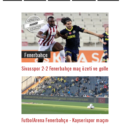
Fenerbahçe
Sivasspor 2-2 Fenerbahçe maç özeti ve golleri (İZLE)
FutbolArena Fenerbahçe - Kayserispor maçında