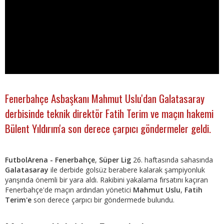
Fenerbahçe Asbaşkanı Mahmut Uslu'dan Galatasaray
derbisinde teknik direktör Fatih Terim ve maçın hakemi
Bülent Yıldırım'a son derece çarpıcı göndermeler geldi.
FutbolArena - Fenerbahçe
,
Süper Lig
26. haftasında sahasında
Galatasaray
ile derbide golsüz berabere kalarak şampiyonluk
yarışında önemli bir yara aldı. Rakibini yakalama fırsatını kaçıran
Fenerbahçe'de maçın ardından yönetici
Mahmut Uslu
,
Fatih
Terim'e
son derece çarpıcı bir göndermede bulundu.