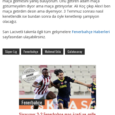
maça gelmesini yanlış buluyorum. Onu getiren adam maça
götürmeyelim diyor ama maça getiriyorlar. Ali Koç çıkıp Alex'i ben
maça getirdim desin ama diyemiyor. 3 Temmuz sonrası nasıl
kenetlendik ise bundan sonra da öyle kenetlenip şampiyon
olacağız.
Sarı Lacivetli takımla ilgili tüm gelişmelere
Fenerbahçe Haberleri
sayfasından ulaşabilirsiniz.
Süper Lig
Fenerbahçe
Mahmut Uslu
Galatasaray
Fenerbahçe
Sivasspor 2-2 Fenerbahçe maç özeti ve golleri (İZLE)