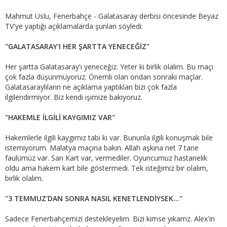
Mahmut Uslu, Fenerbahçe - Galatasaray derbisi öncesinde Beyaz
TV'ye yaptığı açıklamalarda şunları söyledi:
"GALATASARAY'I HER ŞARTTA YENECEĞİZ"
Her şartta Galatasaray'ı yeneceğiz. Yeter ki birlik olalım. Bu maçı
çok fazla düşünmüyoruz. Önemli olan ondan sonraki maçlar.
Galatasaraylıların ne açıklama yaptıkları bizi çok fazla
ilgilendirmiyor. Biz kendi işimize bakıyoruz.
"HAKEMLE İLGİLİ KAYGIMIZ VAR"
Hakemlerle ilgili kaygımız tabi ki var. Bununla ilgili konuşmak bile
istemiyorum. Malatya maçına bakın. Allah aşkına net 7 tane
faulümüz var. Sarı Kart var, vermediler. Oyuncumuz hastanelik
oldu ama hakem kart bile göstermedi. Tek isteğimiz bir olalım,
birlik olalım.
"3 TEMMUZ'DAN SONRA NASIL KENETLENDİYSEK..."
Sadece Fenerbahçemizi destekleyelim. Bizi kimse yıkamz. Alex'in