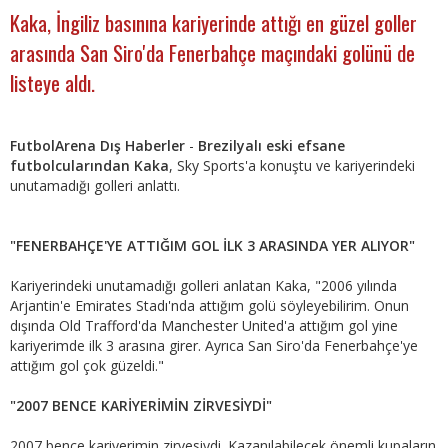
Kaka, İngiliz basınına kariyerinde attığı en güzel goller
arasında San Siro'da Fenerbahçe maçındaki golünü de
listeye aldı.
FutbolArena Dış Haberler
-
Brezilyalı eski efsane
futbolcularından Kaka
, Sky Sports'a konuştu ve kariyerindeki
unutamadığı golleri anlattı.
"FENERBAHÇE'YE ATTIĞIM GOL İLK 3 ARASINDA YER ALIYOR"
Kariyerindeki unutamadığı golleri anlatan Kaka, "2006 yılında
Arjantin'e Emirates Stadı'nda attığım golü söyleyebilirim. Onun
dışında Old Trafford'da Manchester United'a attığım gol yine
kariyerimde ilk 3 arasına girer. Ayrıca San Siro'da Fenerbahçe'ye
attığım gol çok güzeldi."
"2007 BENCE KARİYERİMİN ZİRVESİYDİ"
2007 bence kariyerimin zirvesiydi. Kazanılabilecek önemli kupaların