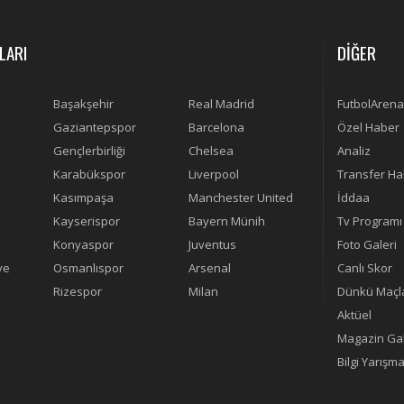
LARI
DİĞER
Başakşehir
Real Madrid
FutbolArena
Gaziantepspor
Barcelona
Özel Haber
Gençlerbirliği
Chelsea
Analiz
Karabükspor
Liverpool
Transfer Ha
Kasımpaşa
Manchester United
İddaa
Kayserispor
Bayern Münih
Tv Programı
Konyaspor
Juventus
Foto Galeri
ye
Osmanlıspor
Arsenal
Canlı Skor
Rizespor
Milan
Dünkü Maçl
Aktüel
Magazin Gal
Bilgi Yarışma