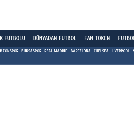
K FUTBOLU
DÜNYADAN FUTBOL
FAN TOKEN
FUTBO
BZONSPOR
BURSASPOR
REAL MADRID
BARCELONA
CHELSEA
LIVERPOOL