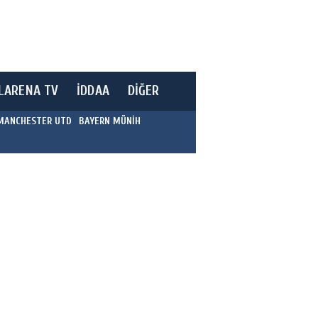
LARENA TV
İDDAA
DİĞER
MANCHESTER UTD
BAYERN MÜNİH