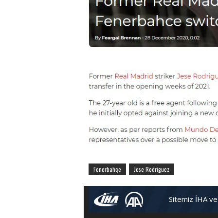
Fenerbahçe
Jese Rodriguez
Sitemiz İHA ve