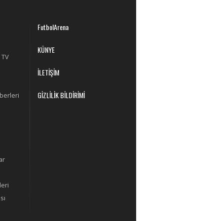
FutbolArena
KÜNYE
 TV
İLETİŞİM
GİZLİLİK BİLDİRİMİ
berleri
ar
eri
sı