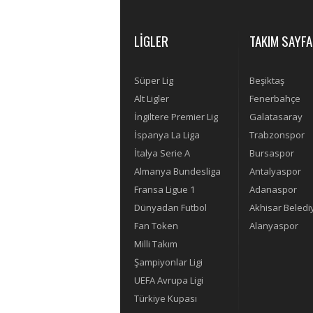
LİGLER
TAKIM SAYFA
Süper Lig
Beşiktaş
Alt Ligler
Fenerbahçe
İngiltere Premier Lig
Galatasaray
İspanya La Liga
Trabzonspor
İtalya Serie A
Bursaspor
Almanya Bundesliga
Antalyaspor
Fransa Ligue 1
Adanaspor
Dünyadan Futbol
Akhisar Beledi
Fan Token
Alanyaspor
Milli Takım
Şampiyonlar Ligi
UEFA Avrupa Ligi
Türkiye Kupası