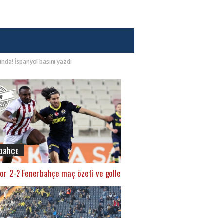
nda! İspanyol basını yazdı
bahçe
or 2-2 Fenerbahçe maç özeti ve golleri (İZLE)