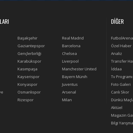
LARI
DİĞER
Başakşehir
Real Madrid
FutbolArena
Gaziantepspor
Barcelona
Özel Haber
Gençlerbirliği
Chelsea
Analiz
Karabükspor
Liverpool
Transfer Ha
Kasımpaşa
Manchester United
İddaa
Kayserispor
Bayern Münih
Tv Programı
Konyaspor
Juventus
Foto Galeri
ye
Osmanlıspor
Arsenal
Canlı Skor
Rizespor
Milan
Dünkü Maçl
Aktüel
Magazin Gal
Bilgi Yarışma