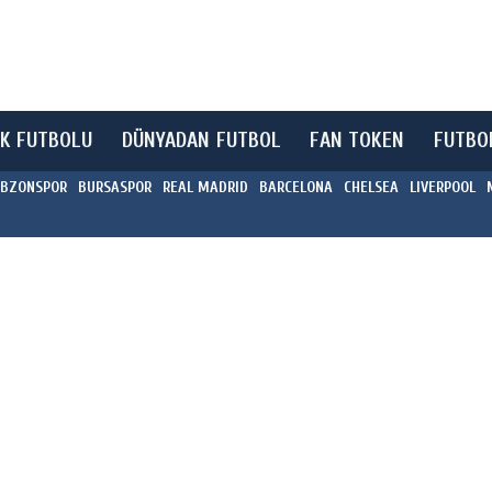
K FUTBOLU
DÜNYADAN FUTBOL
FAN TOKEN
FUTBO
BZONSPOR
BURSASPOR
REAL MADRID
BARCELONA
CHELSEA
LIVERPOOL