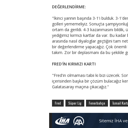
DEĞERLENDİRME:
"İkinci yarının başında 3-1'i bulduk. 3-1'd
golleri yememeliyiz. Sonuçta şampiyonlu
ortam da gerildi. 4-3 kazanmasını bildik, 
yediğimiz kırmızı kartlar da var. Bu kadar
arasında nasıl diyaloglar geçtiğini tam n
bir değerlendirme yapacağız. Çok önemli b
takım. Zor bir deplasmanı da bu şekilde g
FRED'İN KIRMIZI KARTI
"Fred'in olmaması tabii ki bizi üzecek. S
içerisinden başka bir çözüm bulacağız ken
Galatasaray maçına çıkacağız."
Fred
Süper Lig
Fenerbahçe
İsmail Kart
Sitemiz İHA ve