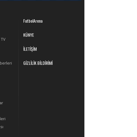
FutbolArena
KÜNYE
 TV
İLETİŞİM
GİZLİLİK BİLDİRİMİ
berleri
ar
eri
sı