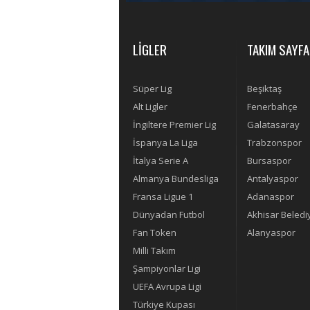
LİGLER
TAKIM SAYFA
Süper Lig
Beşiktaş
Alt Ligler
Fenerbahçe
İngiltere Premier Lig
Galatasaray
İspanya La Liga
Trabzonspor
İtalya Serie A
Bursaspor
Almanya Bundesliga
Antalyaspor
Fransa Ligue 1
Adanaspor
Dünyadan Futbol
Akhisar Beledi
Fan Token
Alanyaspor
Milli Takım
Şampiyonlar Ligi
UEFA Avrupa Ligi
Türkiye Kupası