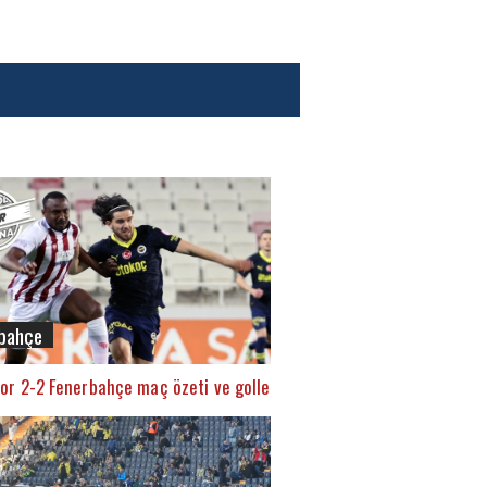
bahçe
or 2-2 Fenerbahçe maç özeti ve golleri (İZLE)