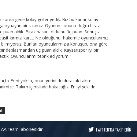
en sonra gene kolay goller yedik. Biz bu kadar kolay
ğa oynayan bir takımız. Oyunun sonuna doğru biraz
üç puan aldık. Biraz hasarlı oldu bu üç puan. Sonuçta
 basit kırmızı kart... Ne olduğunu, hakemle oyuncularımız
et bilmiyoruz. Bunları oyuncularımızla konuşup, ona göre
ir deplasmandan üç puan aldık. Kayserispor iyi bir
eçtik. Oyuncularımı tebrik ediyorum."
onuçta Fred yoksa, onun yerini dolduracak takım
dimize. Takım içerisinde bakacağız. En iyi şekilde
al
 AA resmi abonesidir
TWITTER’DA TAKİP EDİN