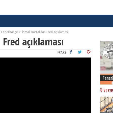
Fenerbahçe
İsmail Kartal’dan Fred açıklaması
n Fred açıklaması
PAYLAŞ
Fener
Sivassp