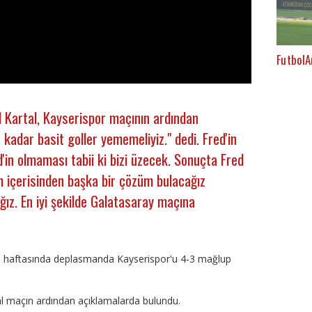
FutbolA
 Kartal, Kayserispor maçının ardından
kadar basit goller yememeliyiz." dedi. Fred'in
red'in olmaması tabii ki bizi üzecek. Sonuçta Fred
m içerisinden başka bir çözüm bulacağız
ız. En iyi şekilde Galatasaray maçına
. haftasında deplasmanda Kayserispor'u 4-3 mağlup
al maçın ardından açıklamalarda bulundu.