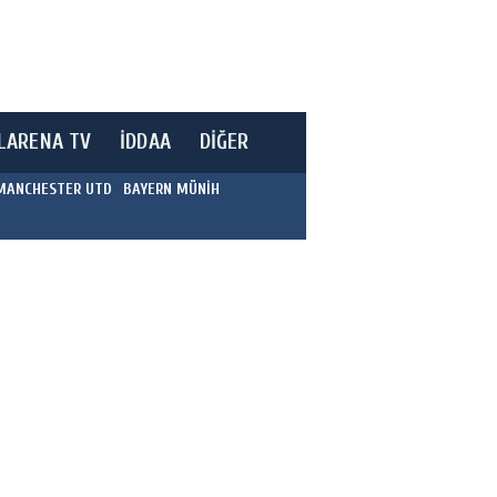
LARENA TV
İDDAA
DİĞER
MANCHESTER UTD
BAYERN MÜNİH