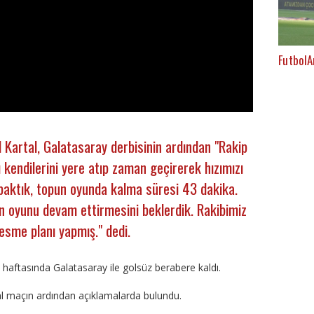
FutbolA
 Kartal, Galatasaray derbisinin ardından "Rakip
rı kendilerini yere atıp zaman geçirerek hızımızı
baktık, topun oyunda kalma süresi 43 dakika.
in oyunu devam ettirmesini beklerdik. Rakibimiz
kesme planı yapmış." dedi.
 haftasında Galatasaray ile golsüz berabere kaldı.
al maçın ardından açıklamalarda bulundu.