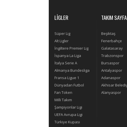
LİGLER
TAKIM SAYFA
Süper Lig
Beşiktaş
Alt Ligler
Fenerbahçe
İngiltere Premier Lig
Galatasaray
İspanya La Liga
Trabzonspor
İtalya Serie A
Bursaspor
Almanya Bundesliga
Antalyaspor
Fransa Ligue 1
Adanaspor
Dünyadan Futbol
Akhisar Beledi
Fan Token
Alanyaspor
Milli Takım
Şampiyonlar Ligi
UEFA Avrupa Ligi
Türkiye Kupası