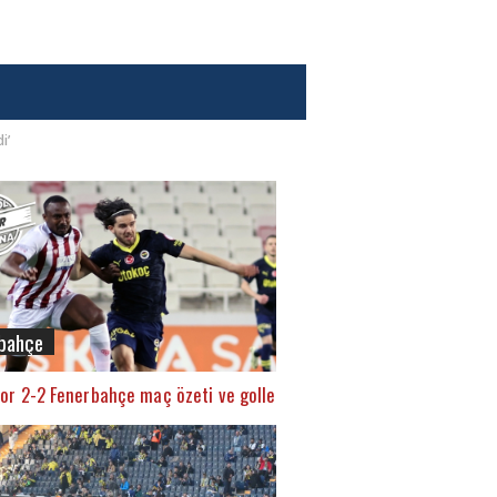
i’
bahçe
or 2-2 Fenerbahçe maç özeti ve golleri (İZLE)