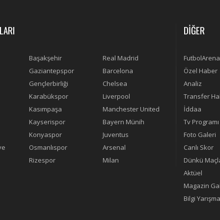
LARI
DİĞER
Başakşehir
Real Madrid
FutbolArena
Gaziantepspor
Barcelona
Özel Haber
Gençlerbirliği
Chelsea
Analiz
Karabükspor
Liverpool
Transfer Ha
Kasımpaşa
Manchester United
İddaa
Kayserispor
Bayern Münih
Tv Programı
Konyaspor
Juventus
Foto Galeri
ye
Osmanlıspor
Arsenal
Canlı Skor
Rizespor
Milan
Dünkü Maçl
Aktüel
Magazin Gal
Bilgi Yarışma