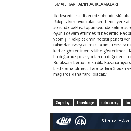
İSMAİL KARTAL'IN AÇIKLAMALARI
İlk devrede istediklerimiz olmadı. Müdah
Rakip takım oyuncuları kendilerini yere at
sonunda baktık, topun oyunda kalma süres
oyunu devam ettirmesini beklerdik. Rakibi
yapmış. "Rakip takımın hocası penaltı veri
takımdan Boey atılması lazım, Torreira'nı
kartlar gösterilirken rakibe gösterilmed
bulduğumuz pozisyonları da değerlendire
Bu akşam berabere kaldık. Kazanamıyors
bizdik ama olmadı. Taraftarlara 3 puan v
maçlarda daha farklı olacak."
Süper Lig
Fenerbahçe
Galatasaray
İsm
Sitemiz İHA ve