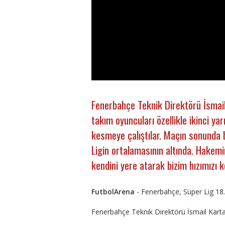
Fenerbahçe Teknik Direktörü İsmail
takım oyuncuları özellikle ikinci ya
kesmeye çalıştılar. Maçın sonunda 
Ligin ortalamasının altında. Hakem
kendini yere atarak bizim hızımızı 
FutbolArena
- Fenerbahçe, Süper Lig 18.
Fenerbahçe Teknik Direktörü İsmail Kart