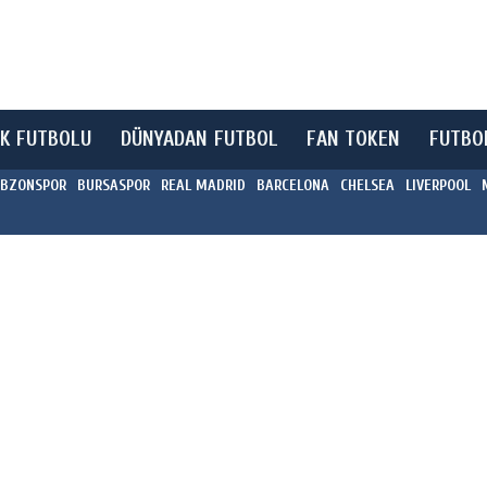
K FUTBOLU
DÜNYADAN FUTBOL
FAN TOKEN
FUTBO
BZONSPOR
BURSASPOR
REAL MADRID
BARCELONA
CHELSEA
LIVERPOOL