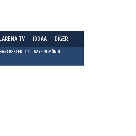
LARENA TV
İDDAA
DİĞER
MANCHESTER UTD
BAYERN MÜNİH