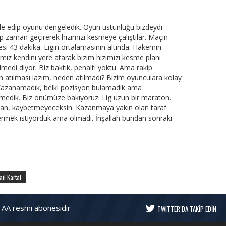
ale edip oyunu dengeledik. Oyun üstünlüğü bizdeydi.
ıp zaman geçirerek hızımızı kesmeye çalıştılar. Maçın
i 43 dakika. Ligin ortalamasının altında. Hakemin
miz kendini yere atarak bizim hızımızı kesme planı
lmedi diyor. Biz baktık, penaltı yoktu. Ama rakip
n atılması lazım, neden atılmadı? Bizim oyunculara kolay
i. Kazanamadık, belki pozisyon bulamadık ama
medik. Biz önümüze bakıyoruz. Lig uzun bir maraton.
an, kaybetmeyeceksin. Kazanmaya yakın olan taraf
ermek istiyorduk ama olmadı. İnşallah bundan sonraki
ail Kartal
 AA resmi abonesidir
TWITTER’DA TAKİP EDİN