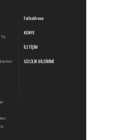
FutbolArena
KÜNYE
 TV
İLETİŞİM
GİZLİLİK BİLDİRİMİ
berleri
ar
eri
sı