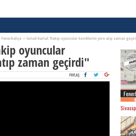
Fenerbahçe
İsmail Kartal: ’Rakip oyuncular kendilerini yere atıp zaman geçird
akip oyuncular
atıp zaman geçirdi"
PAYLAŞ
Fener
Sivassp