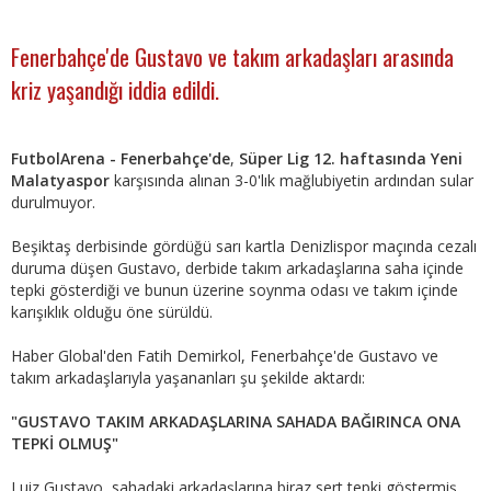
Fenerbahçe'de Gustavo ve takım arkadaşları arasında
kriz yaşandığı iddia edildi.
FutbolArena -
Fenerbahçe'de
,
Süper Lig 12. haftasında Yeni
Malatyaspor
karşısında alınan 3-0'lık mağlubiyetin ardından sular
durulmuyor.
Beşiktaş derbisinde gördüğü sarı kartla Denizlispor maçında cezalı
duruma düşen Gustavo, derbide takım arkadaşlarına saha içinde
tepki gösterdiği ve bunun üzerine soynma odası ve takım içinde
karışıklık olduğu öne sürüldü.
Haber Global'den Fatih Demirkol, Fenerbahçe'de Gustavo ve
takım arkadaşlarıyla yaşananları şu şekilde aktardı:
"GUSTAVO TAKIM ARKADAŞLARINA SAHADA BAĞIRINCA ONA
TEPKİ OLMUŞ"
Luiz Gustavo, sahadaki arkadaşlarına biraz sert tepki göstermiş.