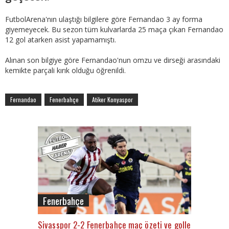
FutbolArena'nın ulaştığı bilgilere göre Fernandao 3 ay forma
giyemeyecek. Bu sezon tüm kulvarlarda 25 maça çıkan Fernandao
12 gol atarken asist yapamamıştı.
Alınan son bilgiye göre Fernandao'nun omzu ve dirseği arasındaki
kemikte parçali kırık olduğu öğrenildi.
Fernandao
Fenerbahçe
Atiker Konyaspor
Fenerbahçe
Sivasspor 2-2 Fenerbahçe maç özeti ve golleri (İZLE)