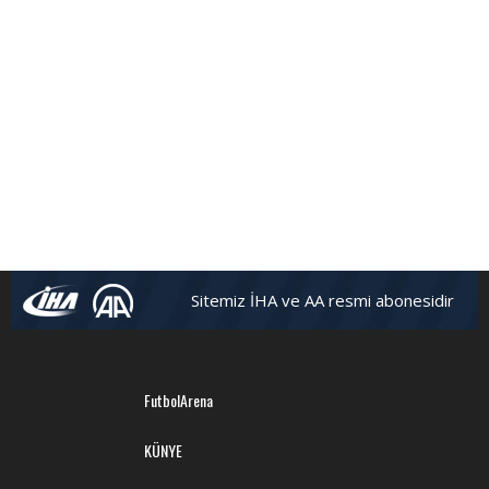
Sitemiz İHA ve AA resmi abonesidir
FutbolArena
KÜNYE