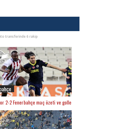
to transferinde 6 rakip
bahçe
or 2-2 Fenerbahçe maç özeti ve golleri (İZLE)