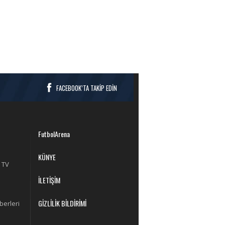
FACEBOOK’TA TAKİP EDİN
FutbolArena
KÜNYE
 TV
İLETİŞİM
GİZLİLİK BİLDİRİMİ
berleri