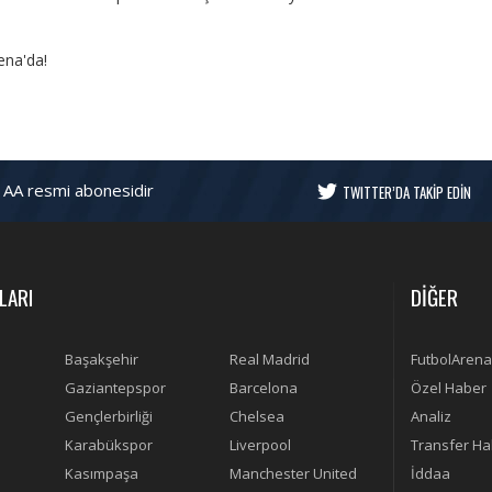
ena'da!
 AA resmi abonesidir
TWITTER’DA TAKİP EDİN
LARI
DİĞER
Başakşehir
Real Madrid
FutbolArena
Gaziantepspor
Barcelona
Özel Haber
Gençlerbirliği
Chelsea
Analiz
Karabükspor
Liverpool
Transfer Ha
Kasımpaşa
Manchester United
İddaa