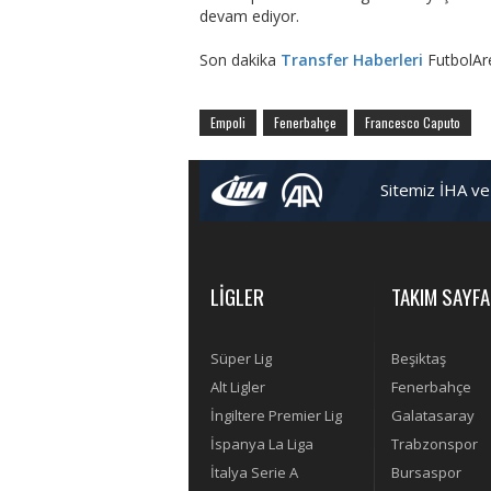
devam ediyor.
Son dakika
Transfer Haberleri
FutbolAr
Empoli
Fenerbahçe
Francesco Caputo
Sitemiz İHA ve
LİGLER
TAKIM SAYFA
Süper Lig
Beşiktaş
Alt Ligler
Fenerbahçe
İngiltere Premier Lig
Galatasaray
İspanya La Liga
Trabzonspor
İtalya Serie A
Bursaspor