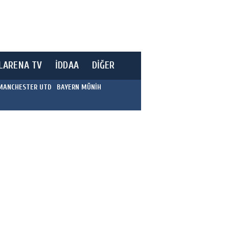
LARENA TV
İDDAA
DİĞER
MANCHESTER UTD
BAYERN MÜNİH