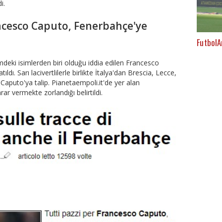
di.
ncesco Caputo, Fenerbahçe'ye
FutbolA
eki isimlerden biri olduğu iddia edilen Francesco
ıldı. Sarı lacivertlilerle birlikte İtalya'dan Brescia, Lecce,
aputo'ya talip. Pianetaempoli.it'de yer alan
r vermekte zorlandığı belirtildi.