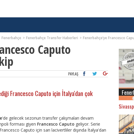
Fenerbahçe
Fenerbahçe Transfer Haberleri
Fenerbahçe’ye Francesco Capu
rancesco Caputo
kip
PAYLAŞ
Fener
diği Francesco Caputo için İtalya'dan çok
Sivassp
e
'de gelecek sezonun transfer çalışmaları devam
mpoli forması giyen
Francesco Caputo
geliyor. Serie
ncesco Caputo için sarı lacivertliler dışında İtalya'dan