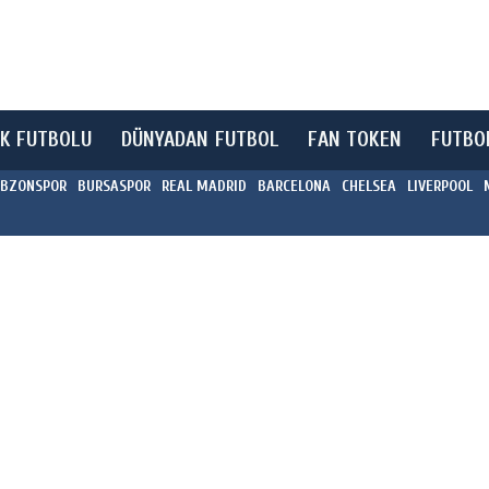
K FUTBOLU
DÜNYADAN FUTBOL
FAN TOKEN
FUTBO
BZONSPOR
BURSASPOR
REAL MADRID
BARCELONA
CHELSEA
LIVERPOOL