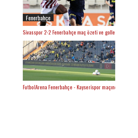
Fenerbahçe
Sivasspor 2-2 Fenerbahçe maç özeti ve golleri (İZLE)
FutbolArena Fenerbahçe - Kayserispor maçında