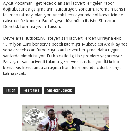
Aykut Kocaman'ı getirecek olan sarı lacivertliler gelen rapor
doğrultusunda çalışmalarını sürdürüyor. Yönetim, Jeremain Lens'i
takımda tutmayı planlıyor. Ancak Lens ayarında sol kanat için de
çalışma söz konusu. Bu bölgeye düşünülen ilk isim Shakhtar
Donetsk forması giyen Taison.
Devre arası futbolcuyu isteyen sarı lacivertlilerden Ukrayna ekibi
15 milyon Euro bonservis bedeli istemişti. Mukavelesi Aralık ayında
sona erecek olan futbolcuyu sarı lacivertliler şimdi daha uygun
şartlarda almak istiyor. Futbolcu ile ilgili bir problem yaşanmıyor.
Brezilyalı, sarı lacivertli takıma gelmeye sıcak bakıyor. İki kulüp
bonservis konusunda anlaşırsa transferin önünde ciddi bir engel
kalmayacak.
Taison
Fenerbahçe
Shakhtar Donetsk