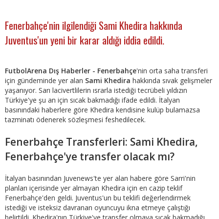
Fenerbahçe'nin ilgilendiği Sami Khedira hakkında
Juventus'un yeni bir karar aldığı iddia edildi.
FutbolArena Dış Haberler - Fenerbahçe
'nin orta saha transferi
için gündeminde yer alan
Sami Khedira
hakkında sıvak gelişmeler
yaşanıyor. Sarı lacivertlilerin ısrarla istediği tecrübeli yıldızın
Türkiye'ye şu an için sıcak bakmadığı ifade edildi. İtalyan
basınındaki haberlere göre Khedira kendisine kulüp bulamazsa
tazminatı ödenerek sözleşmesi feshedilecek.
Fenerbahçe Transferleri: Sami Khedira,
Fenerbahçe'ye transfer olacak mı?
İtalyan basınından Juvenews'te yer alan habere göre Sarri'nin
planları içerisinde yer almayan Khedira için en cazip teklif
Fenerbahçe'den geldi. Juventus'un bu teklifi değerlendirmek
istediği ve isteksiz davranan oyuncuyu ikna etmeye çalıştığı
belirtildi. Khedira'nın Türkiye'ye transfer olmaya sıcak bakmadığı