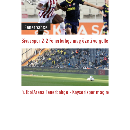
Fenerbahçe
Sivasspor 2-2 Fenerbahçe maç özeti ve golleri (İZLE)
FutbolArena Fenerbahçe - Kayserispor maçında