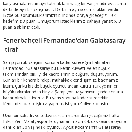
karşılaşmalarından ayrı tutmak lazım. Lig bir yarışmadır evet ama
derbi de ayrı bir yarışmadır. Derbinin ayrı sorumlulukları vardır.
Bizde bu sorumluluklarımızın bilincinde oraya gideceğiz. Tek
hedefimiz 3 puan. Umuyorum istediklerimizi sahaya yansıtıp, 3
puan alabiliriz” dedi.
Fenerbahçeli Fernandao'dan Galatasaray
itirafı
Şampiyonluk yarışının sonuna kadar süreceğini hatırlatan
Fernandao, “Galatasaray bu ülkenin kuvvetli ve en büyük
takımlarından biri. İyi de kadrolarının olduğunu düşünüyorum.
Bunları bir kenara bırakıp, muhakkak kendi işimize bakmamız
lazım. Çünkü biz de büyük oyunculardan kurulu Türkiye'nin en
büyük takımlarından biriyiz. Şampiyonluk yarışının içinde sonuna
kadar olmak istiyoruz. Bu yarış sonuna kadar sürecektir.
Kendimize bakıp, işimizi yapmak istiyoruz” diye konuştu.
Uzun bir sakatlık ve tedavi sürecinin ardından geçtiğimiz hafta
Evkur Yeni Malatyaspor ile oynanan maçın 64. dakikasında oyuna
dahil olan 30 yaşındaki oyuncu, Aykut Kocaman'ın Galatasaray