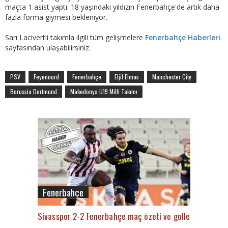
maçta 1 asist yaptı. 18 yaşındaki yıldızın Fenerbahçe'de artık daha
fazla forma giymesi bekleniyor.
Sarı Lacivertli takımla ilgili tüm gelişmelere
Fenerbahçe Haberleri
sayfasından ulaşabilirsiniz.
PSV
Feyenoord
Fenerbahçe
Eljif Elmas
Manchester City
Borussia Dortmund
Makedonya U19 Milli Takımı
Fenerbahçe
Sivasspor 2-2 Fenerbahçe maç özeti ve golleri (İZLE)