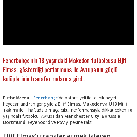
Fenerbahçe'nin 18 yaşındaki Makedon futbolcusu Eljif
Elmas, gösterdiği performans ile Avrupa'nın güçlü
kulüplerinin transfer radarına girdi.
FutbolArena
-
Fenerbahçe
'de potansiyeli ile teknik heyeti
heyecanlandıran genç yıldız
Eljif Elmas
,
Makedonya U19 Milli
Takımı
ile 1 haftada 3 maça çıktı. Performansıyla dikkat çeken 18
yaşındaki futbolcu, Avrupa'dan
Manchester City
,
Borussia
Dortmund
,
Feyenoord
ve
PSV
'yi peşine taktı.
Eljif Elmas'ı transfer etmek isteyen