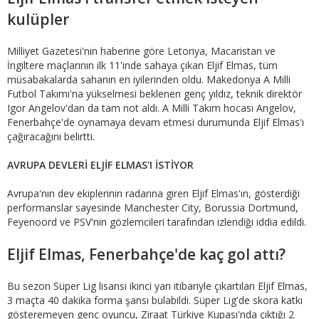
kulüpler
Milliyet Gazetesi'nin haberine göre Letonya, Macaristan ve
İngiltere maçlarının ilk 11'inde sahaya çıkan Eljif Elmas, tüm
müsabakalarda sahanın en iyilerinden oldu. Makedonya A Milli
Futbol Takımı'na yükselmesi beklenen genç yıldız, teknik direktör
Igor Angelov'dan da tam not aldı. A Milli Takım hocası Angelov,
Fenerbahçe'de oynamaya devam etmesi durumunda Eljif Elmas'ı
çağıracağını belirtti.
AVRUPA DEVLERİ ELJİF ELMAS'I İSTİYOR
Avrupa'nın dev ekiplerinin radarına giren Eljif Elmas'ın, gösterdiği
performanslar sayesinde Manchester City, Borussia Dortmund,
Feyenoord ve PSV'nin gözlemcileri tarafından izlendiği iddia edildi.
Eljif Elmas, Fenerbahçe'de kaç gol attı?
Bu sezon Süper Lig lisansı ikinci yarı itibariyle çıkartılan Eljif Elmas,
3 maçta 40 dakika forma şansı bulabildi. Süper Lig'de skora katkı
gösteremeyen genç oyuncu, Ziraat Türkiye Kupası'nda çıktığı 2