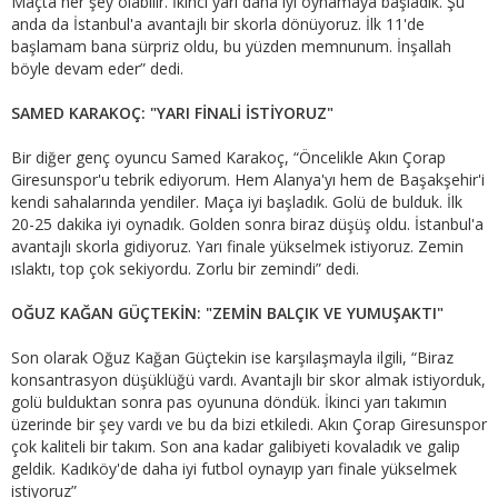
Maçta her şey olabilir. İkinci yarı daha iyi oynamaya başladık. Şu
anda da İstanbul'a avantajlı bir skorla dönüyoruz. İlk 11'de
başlamam bana sürpriz oldu, bu yüzden memnunum. İnşallah
böyle devam eder” dedi.
SAMED KARAKOÇ: "YARI FİNALİ İSTİYORUZ"
Bir diğer genç oyuncu Samed Karakoç, “Öncelikle Akın Çorap
Giresunspor'u tebrik ediyorum. Hem Alanya'yı hem de Başakşehir'i
kendi sahalarında yendiler. Maça iyi başladık. Golü de bulduk. İlk
20-25 dakika iyi oynadık. Golden sonra biraz düşüş oldu. İstanbul'a
avantajlı skorla gidiyoruz. Yarı finale yükselmek istiyoruz. Zemin
ıslaktı, top çok sekiyordu. Zorlu bir zemindi” dedi.
OĞUZ KAĞAN GÜÇTEKİN: "ZEMİN BALÇIK VE YUMUŞAKTI"
Son olarak Oğuz Kağan Güçtekin ise karşılaşmayla ilgili, “Biraz
konsantrasyon düşüklüğü vardı. Avantajlı bir skor almak istiyorduk,
golü bulduktan sonra pas oyununa döndük. İkinci yarı takımın
üzerinde bir şey vardı ve bu da bizi etkiledi. Akın Çorap Giresunspor
çok kaliteli bir takım. Son ana kadar galibiyeti kovaladık ve galip
geldik. Kadıköy'de daha iyi futbol oynayıp yarı finale yükselmek
istiyoruz”