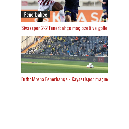
Fenerbahçe
Sivasspor 2-2 Fenerbahçe maç özeti ve golleri (İZLE)
FutbolArena Fenerbahçe - Kayserispor maçında