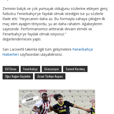
Zeminin balçık ve çok yumuşak olduğunu sözlerine ekleyen genç
futbolcu Fenerbahçe'ye faydalı olmak istediğini ise şu sözlerle
ifade etti: “Heyecanım daha az. Bu formayla sahaya çıktığım ilk
maç elim ayağım titriyordu, şu an daha rahatım. Ağabeylerim
sayesinde. Performansımızı arttırarak devam etmek ve
Fenerbahçe'ye faydalı olmak istiyoruz.”
değerlendirmesini yaptı.
Sarı Lacivertli takımla ilgili tüm gelişmelere
Fenerbahçe
Haberleri
sayfasından ulaşabilirsiniz.
Elif Elmas
Fenerbahçe
Giresunspor
Samed Karakoç
Oğuz Kağan Güçtekin
Ziraat Türkiye Kupası