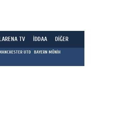
LARENA TV
İDDAA
DİĞER
MANCHESTER UTD
BAYERN MÜNİH