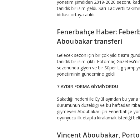
yönetim şimdiden 2019-2020 sezonu kadr
tanıdık bir isim geldi. Sarı-Lacivertli takı
iddiası ortaya atıldı.
Fenerbahçe Haber: Feberb
Aboubakar transferi
Gelecek sezon için bir çok yıldız ismi gü
tanıdık bir isim çıktı. Fotomaç Gazetesi'
sezonunda giyen ve bir Süper Lig şampi
yönetiminin gündemine geldi.
7 AYDIR FORMA GİYMİYORDU
Sakatlığı nedeni ile Eylül ayından bu y
durumunun düzeldiği ve bu haftadan itibar
giymeyen Aboubakar için Fenerbahçe yönet
oyunyucu ilk etapta kiralamak istediği belir
Vincent Aboubakar, Porto'