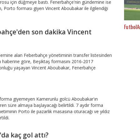
osu için düğmeye bastı. Fenerbahçe'nin gündemine ise
mın, Porto forması giyen Vincent Aboubakar ile ilgilendiği
FutbolA
ahçe'den son dakika Vincent
ndemine alan Feberbahçe yönetiminin transfer listesinden
nin haberine göre, Beşiktaş formasını 2016-2017
yonluğu yaşayan Vincent Aboubakar, Fenerbahçe
ana forma giyemeyen Kamerunlu golcü Aboubakar'ın
en süre almaya başlayacağı belirtildi. 7 aydır forma
iminin Porto ile pazarlık masasına oturacağı ve yıldız
tildi.
da kaç gol attı?