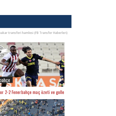
kar transferi hamlesi (FB Transfer Haberleri)
bahçe
or 2-2 Fenerbahçe maç özeti ve golleri (İZLE)