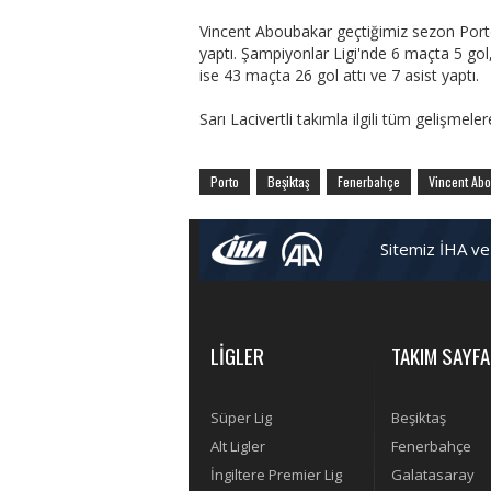
Vincent Aboubakar geçtiğimiz sezon Porto
yaptı. Şampiyonlar Ligi'nde 6 maçta 5 go
ise 43 maçta 26 gol attı ve 7 asist yaptı.
Sarı Lacivertli takımla ilgili tüm gelişmele
Porto
Beşiktaş
Fenerbahçe
Vincent Ab
Sitemiz İHA ve
LİGLER
TAKIM SAYFA
Süper Lig
Beşiktaş
Alt Ligler
Fenerbahçe
İngiltere Premier Lig
Galatasaray