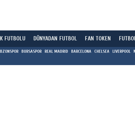
K FUTBOLU
DÜNYADAN FUTBOL
FAN TOKEN
FUTBO
BZONSPOR
BURSASPOR
REAL MADRID
BARCELONA
CHELSEA
LIVERPOOL