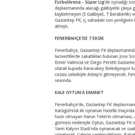
FutbolArena - Süper Lig
'de oynadığı so
deplasmanında alacağı galibiyetle çıkışa 
kaybetmeyen (5 Galibiyet, 7 Beraberlik) 
Gaziantep FK, iç sahadaki son yenilgisin
almıştı.
FENERBAHÇE'DE 7 EKSİK
Fenerbahçe, Gaziantep FK deplasmanında
lacivertlilerde sakatlıkları bulunan Jos
Enner Valencia ve Diego Perotti Gaziant
olarak kupada Karacabey Belediyespor kar
cezası sebebiyle Antep'e gitmeyecek. Fen
sınırında.
KALE OYTUN'A EMANET
Fenerbahçe'de, Gaziantep FK deplasmanı
Karagümrük ile oynanan hazırlık maçında 
hazır olmayan Harun Tekin'in olmaması, A
görmesi nedeniyle Oytun, Gaziantep FK 
Yarın Kalyon Stadı'nda oynanacak ve saa
yönetecek. Çakır'ın yardımcılıklarını, B