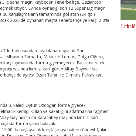
n 3 iç saha maçını kaybeden
Fenerbahçe
, Gaziantep
geçmek istiyor. Evinde oynadığı son 12 Süper Lig maçını
ve bu karşılaşmaların tamamında gol atan (24 gol)
i Ocak 2020'de oynanan maçta Fenerbahçe'ye karşı 2-0'la
FutbolA
 7 futbolcusundan faydalanamayacak. Sarı-
e Sosa, Mbwana Samatta, Mauricio Lemos, Tolga Ciğerci,
ep karşılaşmasında forma giyemeyecek. Bu isimlere ek
şılaşmasında kırmızı kart gören Altay Bayındır ise
erbahçe'de ayrıca Ozan Tufan ile Dimitris Pelkas kart
nda 3. kaleci Oytun Özdoğan forma giyecek.
elmacık kemiği kırılan ve sakatlığını atlatmasına rağmen
ltay Bayındır'ın da Karacabey maçında kırmızı kart
maçında forma şansı bulacak.
t 19.00'da başlayacak karşılaşmayı hakem Cüneyt Çakır
ahattin Duran ve Tarık Ongun yapacak. Maçın dördüncü