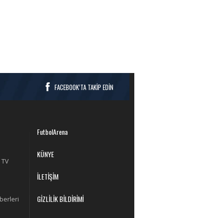
FACEBOOK’TA TAKİP EDİN
FutbolArena
KÜNYE
 TV
İLETİŞİM
GİZLİLİK BİLDİRİMİ
berleri