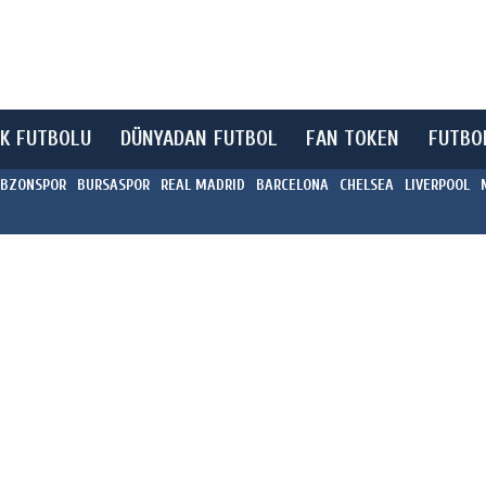
K FUTBOLU
DÜNYADAN FUTBOL
FAN TOKEN
FUTBO
BZONSPOR
BURSASPOR
REAL MADRID
BARCELONA
CHELSEA
LIVERPOOL