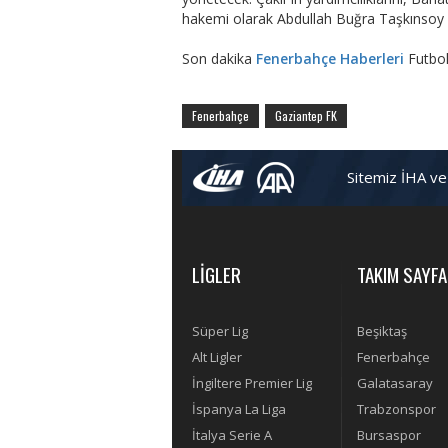
hakemi olarak Abdullah Buğra Taşkınsoy 
Son dakika
Fenerbahçe Haberleri
Futbo
Fenerbahçe
Gaziantep FK
Sitemiz İHA ve
LİGLER
TAKIM SAYFA
Süper Lig
Beşiktaş
Alt Ligler
Fenerbahçe
İngiltere Premier Lig
Galatasaray
İspanya La Liga
Trabzonspor
İtalya Serie A
Bursaspor