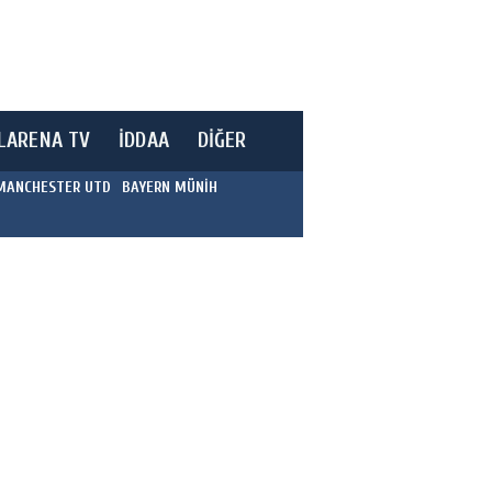
LARENA TV
İDDAA
DİĞER
MANCHESTER UTD
BAYERN MÜNİH