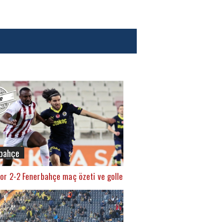
bahçe
or 2-2 Fenerbahçe maç özeti ve golleri (İZLE)