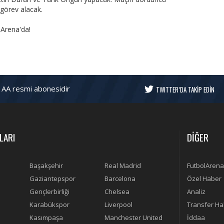
görev alacak.
lArena'da!
 AA resmi abonesidir
TWITTER’DA TAKİP EDİN
LARI
DİĞER
Başakşehir
Real Madrid
FutbolArena
Gaziantepspor
Barcelona
Özel Haber
Gençlerbirliği
Chelsea
Analiz
Karabükspor
Liverpool
Transfer Ha
Kasımpaşa
Manchester United
İddaa