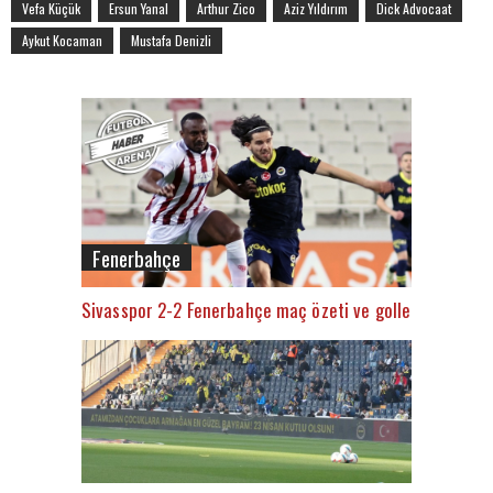
Vefa Küçük
Ersun Yanal
Arthur Zico
Aziz Yıldırım
Dick Advocaat
Aykut Kocaman
Mustafa Denizli
Fenerbahçe
Sivasspor 2-2 Fenerbahçe maç özeti ve golleri (İZLE)