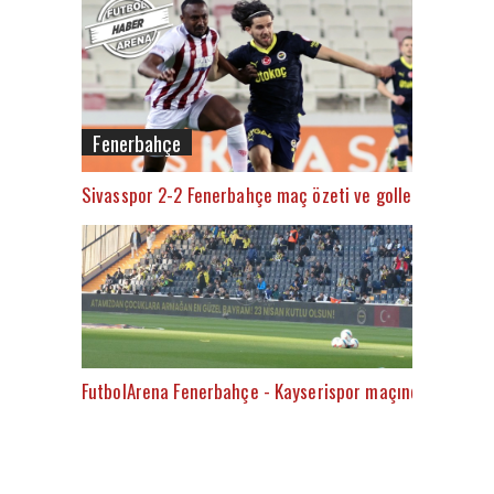
Fenerbahçe
Sivasspor 2-2 Fenerbahçe maç özeti ve golleri (İZLE)
FutbolArena Fenerbahçe - Kayserispor maçında