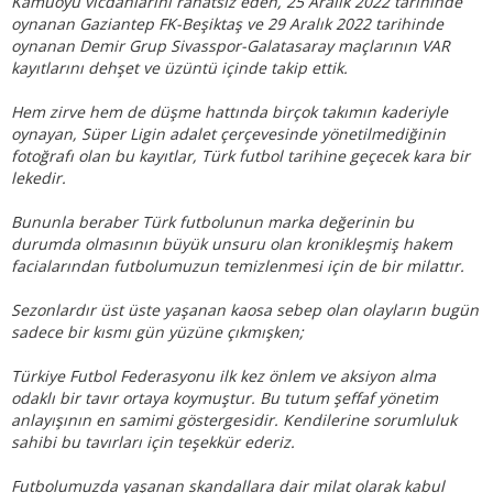
Kamuoyu vicdanlarını rahatsız eden, 25 Aralık 2022 tarihinde
oynanan Gaziantep FK-Beşiktaş ve 29 Aralık 2022 tarihinde
oynanan Demir Grup Sivasspor-Galatasaray maçlarının VAR
kayıtlarını dehşet ve üzüntü içinde takip ettik.
Hem zirve hem de düşme hattında birçok takımın kaderiyle
oynayan, Süper Ligin adalet çerçevesinde yönetilmediğinin
fotoğrafı olan bu kayıtlar, Türk futbol tarihine geçecek kara bir
lekedir.
Bununla beraber Türk futbolunun marka değerinin bu
durumda olmasının büyük unsuru olan kronikleşmiş hakem
facialarından futbolumuzun temizlenmesi için de bir milattır.
Sezonlardır üst üste yaşanan kaosa sebep olan olayların bugün
sadece bir kısmı gün yüzüne çıkmışken;
Türkiye Futbol Federasyonu ilk kez önlem ve aksiyon alma
odaklı bir tavır ortaya koymuştur. Bu tutum şeffaf yönetim
anlayışının en samimi göstergesidir. Kendilerine sorumluluk
sahibi bu tavırları için teşekkür ederiz.
Futbolumuzda yaşanan skandallara dair milat olarak kabul