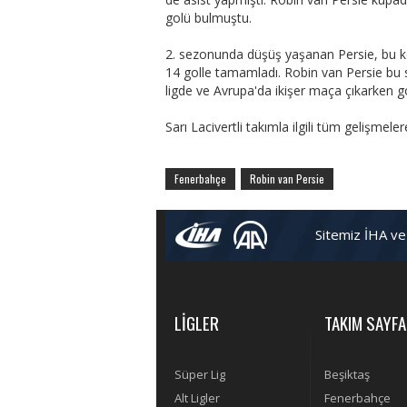
golü bulmuştu.
2. sezonunda düşüş yaşanan Persie, bu ke
14 golle tamamladı. Robin van Persie bu se
ligde ve Avrupa'da ikişer maça çıkarken g
Sarı Lacivertli takımla ilgili tüm gelişmele
Fenerbahçe
Robin van Persie
Sitemiz İHA ve
LİGLER
TAKIM SAYFA
Süper Lig
Beşiktaş
Alt Ligler
Fenerbahçe