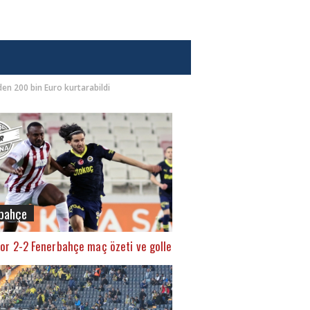
en 200 bin Euro kurtarabildi
bahçe
or 2-2 Fenerbahçe maç özeti ve golleri (İZLE)