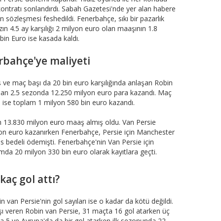
kontratı sonlandırdı. Sabah Gazetesi'nde yer alan habere
 sözleşmesi feshedildi. Fenerbahçe, sıkı bir pazarlık
zın 4.5 ay karşılığı 2 milyon euro olan maaşının 1.8
in Euro ise kasada kaldı.
rbahçe'ye maliyeti
ş ve maç başı da 20 bin euro karşılığında anlaşan Robin
kalan 2.5 sezonda 12.250 milyon euro para kazandı. Maç
a ise toplam 1 milyon 580 bin euro kazandı.
 13.830 milyon euro maaş almış oldu. Van Persie
n euro kazanırken Fenerbahçe, Persie için Manchester
s bedeli ödemişti. Fenerbahçe'nin Van Persie için
da 20 milyon 330 bin euro olarak kayıtlara geçti.
aç gol attı?
n van Persie'nin gol sayıları ise o kadar da kötü değildi.
ı veren Robin van Persie, 31 maçta 16 gol atarken üç
a 5 ve Avrupa'da da bir gol atarken ilk sezonunda 22