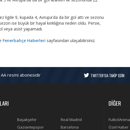
z ligde 9, kupada 4, Avrupa'da da bir gol attı ve sezonu
zon ise büyük bir hayal kırıklığına neden oldu. Persie,
ol veya asist yapamadı.
re
Fenerbahçe Haberleri
sayfasından ulaşabilirsiniz.
 AA resmi abonesidir
TWITTER’DA TAKİP EDİN
LARI
DİĞER
Başakşehir
Real Madrid
FutbolArena
Gaziantepspor
Barcelona
Özel Haber