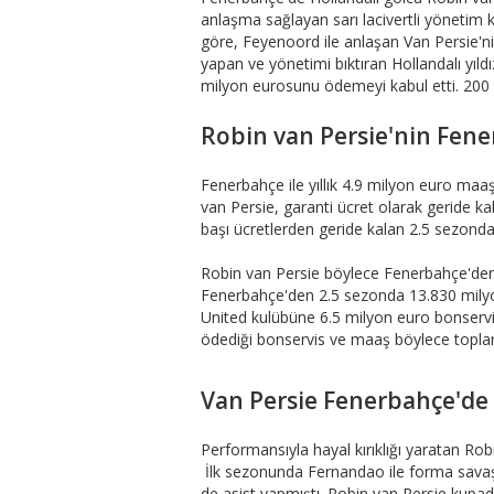
anlaşma sağlayan sarı lacivertli yönetim 
göre, Feyenoord ile anlaşan Van Persie'nin
yapan ve yönetimi bıktıran Hollandalı yıldı
milyon eurosunu ödemeyi kabul etti. 200 b
Robin van Persie'nin Fene
Fenerbahçe ile yıllık 4.9 milyon euro maa
van Persie, garanti ücret olarak geride 
başı ücretlerden geride kalan 2.5 sezond
Robin van Persie böylece Fenerbahçe'den
Fenerbahçe'den 2.5 sezonda 13.830 milyo
United kulübüne 6.5 milyon euro bonservi
ödediği bonservis ve maaş böylece toplam
Van Persie Fenerbahçe'de k
Performansıyla hayal kırıklığı yaratan Robi
İlk sezonunda Fernandao ile forma savaş
de asist yapmıştı. Robin van Persie kupad