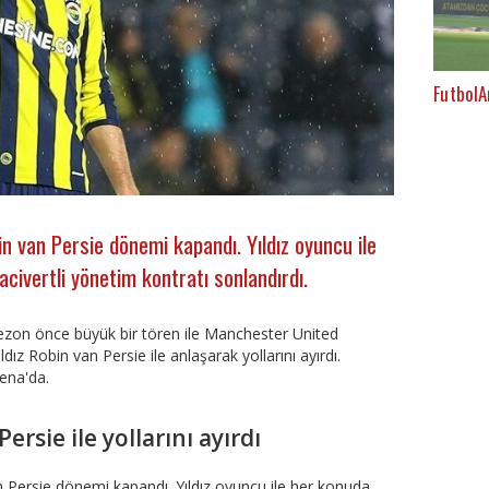
FutbolA
n van Persie dönemi kapandı. Yıldız oyuncu ile
civertli yönetim kontratı sonlandırdı.
ezon önce büyük bir tören ile Manchester United
dız Robin van Persie ile anlaşarak yollarını ayırdı.
ena'da.
rsie ile yollarını ayırdı
 Persie dönemi kapandı. Yıldız oyuncu ile her konuda