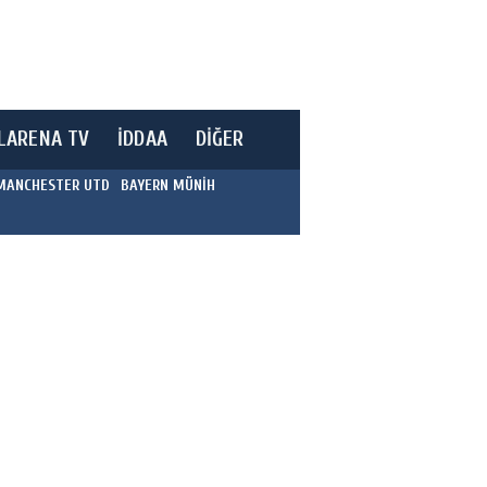
LARENA TV
İDDAA
DİĞER
MANCHESTER UTD
BAYERN MÜNİH