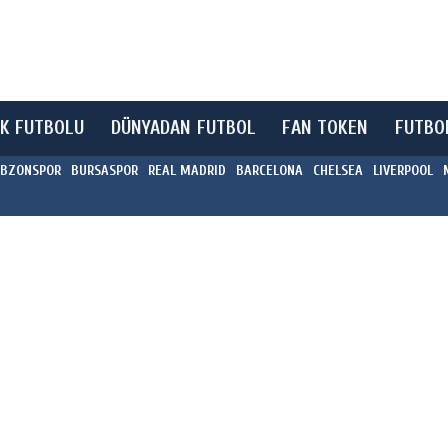
K FUTBOLU
DÜNYADAN FUTBOL
FAN TOKEN
FUTBO
BZONSPOR
BURSASPOR
REAL MADRID
BARCELONA
CHELSEA
LIVERPOOL