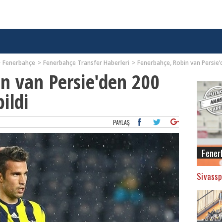
Fenerbahçe
Fenerbahçe Transfer Haberleri
Fenerbahçe, Robin van Persie’d
n van Persie'den 200
ildi
PAYLAŞ
Fener
Sivassp