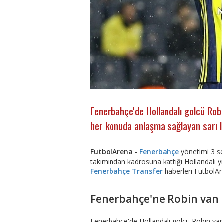
Fenerbahçe'de Hollandalı golcü Robi
her konuda anlaşma sağlayan sarı la
FutbolArena
-
Fenerbahçe
yönetimi 3 s
takımından kadrosuna kattığı Hollandalı yıl
Fenerbahçe Transfer
haberleri FutbolAr
Fenerbahçe'ne Robin van Pe
Fenerbahçe'de Hollandalı golcü Robin van