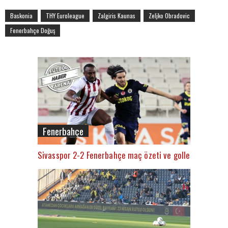
Baskonia
THY Euroleague
Zalgiris Kaunas
Zeljko Obradovic
Fenerbahçe Doğuş
Fenerbahçe
Sivasspor 2-2 Fenerbahçe maç özeti ve golleri (İZLE)