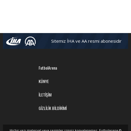
Sitemiz İHA ve AA resmi abonesidir
FutbolArena
KÜNYE
İLETİŞİM
GİZLİLİK BİLDİRİMİ
Hiçbir yazı,materyal veya resimler izinsiz kopyalanamaz. Futbolarena ©