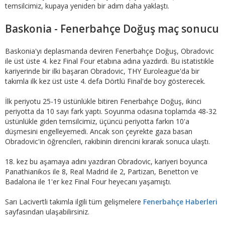
temsilcimiz, kupaya yeniden bir adım daha yaklaştı.
Baskonia - Fenerbahçe Doğuş maç sonucu
Baskonia'yı deplasmanda deviren Fenerbahçe Doğuş, Obradovic
ile üst üste 4. kez Final Four etabına adına yazdırdı. Bu istatistikle
kariyerinde bir ilki başaran Obradovic, THY Euroleague'da bir
takımla ilk kez üst üste 4. defa Dörtlü Final'de boy gösterecek.
İlk periyotu 25-19 üstünlükle bitiren Fenerbahçe Doğuş, ikinci
periyotta da 10 sayı fark yaptı. Soyunma odasına toplamda 48-32
üstünlükle giden temsilcimiz, üçüncü periyotta farkın 10'a
düşmesini engelleyemedi. Ancak son çeyrekte gaza basan
Obradovic'in öğrencileri, rakibinin direncini kırarak sonuca ulaştı.
18. kez bu aşamaya adını yazdıran Obradovic, kariyeri boyunca
Panathianikos ile 8, Real Madrid ile 2, Partizan, Benetton ve
Badalona ile 1'er kez Final Four heyecanı yaşamıştı.
Sarı Lacivertli takımla ilgili tüm gelişmelere
Fenerbahçe Haberleri
sayfasından ulaşabilirsiniz.