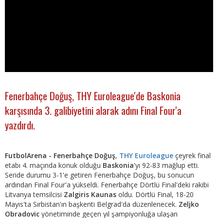
Fenerbahçe Doğuş, THY Euroleague'de Baskonia
karşısında 3. galibiyetini alarak adını Final Four'a
yazdırdı.
FutbolArena - Fenerbahçe Doğuş
,
THY Euroleague
çeyrek final
etabı 4. maçında konuk olduğu
Baskonia
'yı 92-83 mağlup etti.
Seride durumu 3-1'e getiren Fenerbahçe Doğuş, bu sonucun
ardından Final Four'a yükseldi. Fenerbahçe Dörtlü Final'deki rakibi
Litvanya temsilcisi
Zalgiris Kaunas
oldu. Dörtlü Final, 18-20
Mayıs'ta Sırbistan'ın başkenti Belgrad'da düzenlenecek.
Zeljko
Obradovic
yönetiminde geçen yıl şampiyonluğa ulaşan