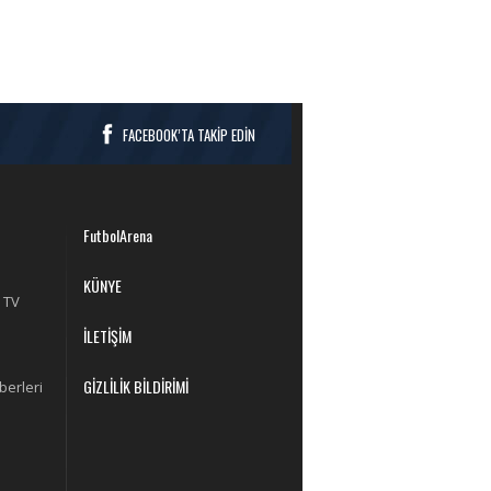
FACEBOOK’TA TAKİP EDİN
FutbolArena
KÜNYE
 TV
İLETİŞİM
GİZLİLİK BİLDİRİMİ
berleri