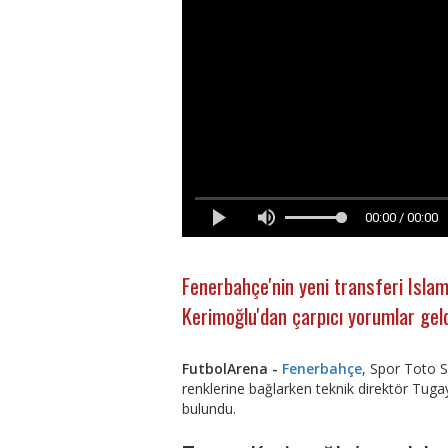
00:00 / 00:00
Fenerbahçe'nin yeni transferi Islam 
Kerimoğlu'dan çarpıcı yorumlar geld
FutbolArena -
Fenerbahçe
, Spor Toto 
renklerine bağlarken teknik direktör Tuga
bulundu.