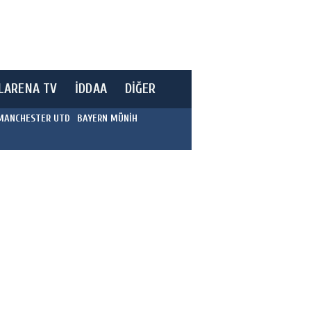
LARENA TV
İDDAA
DİĞER
MANCHESTER UTD
BAYERN MÜNİH