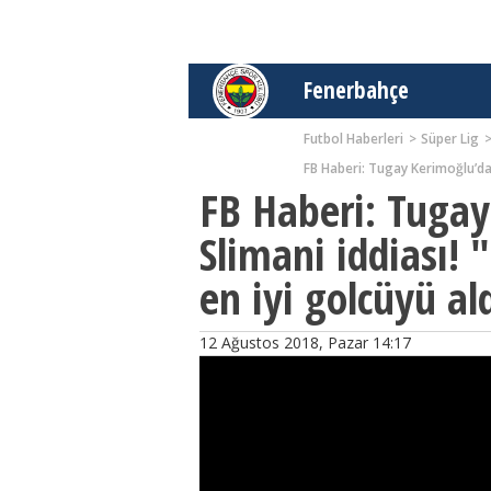
Fenerbahçe
Futbol Haberleri
Süper Lig
FB Haberi: Tugay Kerimoğlu’dan 
FB Haberi: Tugay
Slimani iddiası! 
en iyi golcüyü al
12 Ağustos 2018, Pazar 14:17