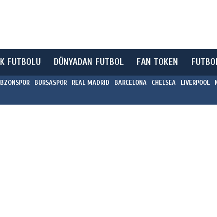
K FUTBOLU
DÜNYADAN FUTBOL
FAN TOKEN
FUTBO
BZONSPOR
BURSASPOR
REAL MADRID
BARCELONA
CHELSEA
LIVERPOOL