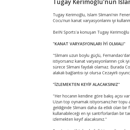
Tugay Kerimoğlu'nun Islam
Tugay Kerimoğlu, Islam Slimani'nin Fenerba
Cocu'nun kanat varyasyonlarını iyi kullanm
BeIN Sports'a konuşan Tugay Kerimoğlu şu
"KANAT VARYASYONLARI İYİ OLMALI"
"Slimani uzun boylu güçlü, Fernandao'da
istiyorsanız kanat varyasyonlarının çok iy
sürece Slimani faydalı olamaz. Burada Co
alakalı bağlantısı iyi olursa Cezayirli oyun
"İZLEMEKTEN KEYİF ALACAKSINIZ"
"Her hocanın kendine göre bakış açısı var
Uzun top oynamak istiyorsanız.her topu 
geldiğinde Slimani daha da etkili olan bir
kullanabileceği en iyi santrforlardan bir t
izlemekten keyif alacaksınız."