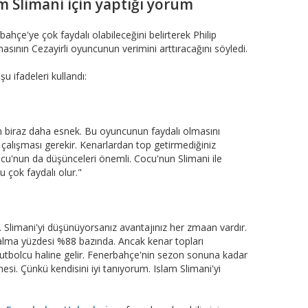
 Slimani için yaptığı yorum
hçe'ye çok faydalı olabileceğini belirterek Philip
asının Cezayirli oyuncunun verimini arttıracağını söyledi.
 ifadeleri kullandı:
n biraz daha esnek. Bu oyuncunun faydalı olmasını
i çalışması gerekir. Kenarlardan top getirmediğiniz
cu'nun da düşünceleri önemli. Cocu'nun Slimani ile
cu çok faydalı olur."
. Slimani'yi düşünüyorsanız avantajınız her zmaan vardır.
alma yüzdesi %88 bazında. Ancak kenar topları
 futbolcu haline gelir. Fenerbahçe'nin sezon sonuna kadar
anesi. Çünkü kendisini iyi tanıyorum. Islam Slimani'yi