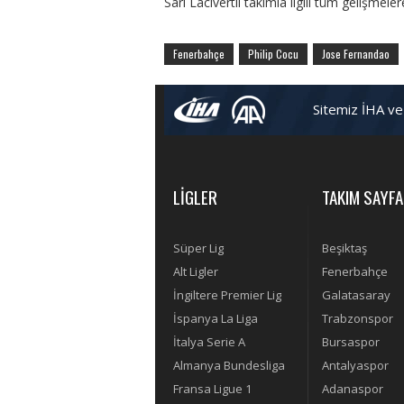
Sarı Lacivertli takımla ilgili tüm gelişmele
Fenerbahçe
Philip Cocu
Jose Fernandao
Sitemiz İHA ve
LİGLER
TAKIM SAYFA
Süper Lig
Beşiktaş
Alt Ligler
Fenerbahçe
İngiltere Premier Lig
Galatasaray
İspanya La Liga
Trabzonspor
İtalya Serie A
Bursaspor
Almanya Bundesliga
Antalyaspor
Fransa Ligue 1
Adanaspor