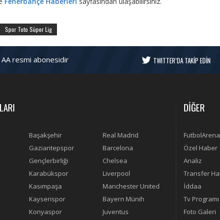
re
Fenerbahçe Haberleri
sayfasından ulaşabilirsiniz.
Spor Toto Süper Lig
 AA resmi abonesidir
TWITTER’DA TAKİP EDİN
LARI
DİĞER
Başakşehir
Real Madrid
FutbolArena
Gaziantepspor
Barcelona
Özel Haber
Gençlerbirliği
Chelsea
Analiz
Karabükspor
Liverpool
Transfer Ha
Kasımpaşa
Manchester United
İddaa
Kayserispor
Bayern Münih
Tv Programı
Konyaspor
Juventus
Foto Galeri