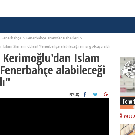
Fenerbahçe
Fenerbahçe Transfer Haberleri
Islam Slimani iddiası! ’Fenerbahçe alabileceği en iyi golcüyü aldı’
 Kerimoğlu'dan Islam
"Fenerbahçe alabileceği
dı"
PAYLAŞ
Fener
Sivassp