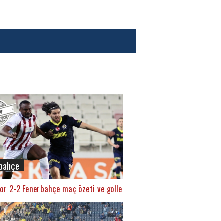
bahçe
or 2-2 Fenerbahçe maç özeti ve golleri (İZLE)