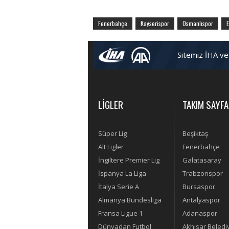
Fenerbahçe
Kayserispor
Osmanlıspor
E
Sitemiz İHA ve
LİGLER
TAKIM SAYFA
Süper Lig
Beşiktaş
Alt Ligler
Fenerbahçe
İngiltere Premier Lig
Galatasaray
İspanya La Liga
Trabzonspor
İtalya Serie A
Bursaspor
Almanya Bundesliga
Antalyaspor
Fransa Ligue 1
Adanaspor
Dünyadan Futbol
Akhisar Beledi