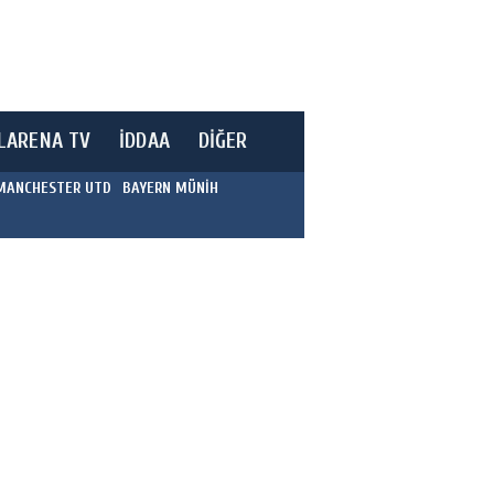
LARENA TV
İDDAA
DİĞER
MANCHESTER UTD
BAYERN MÜNİH