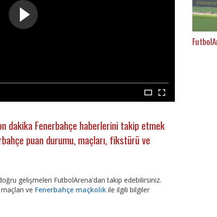
FutbolA
n dakika Fenerbahçe haberlerini takip etmek
nerbahçe puan durumu, maçları, fikstürü ve
doğru gelişmeleri FutbolArena'dan takip edebilirsiniz.
 maçları ve
Fenerbahçe maçkolik
ile ilgili bilgiler