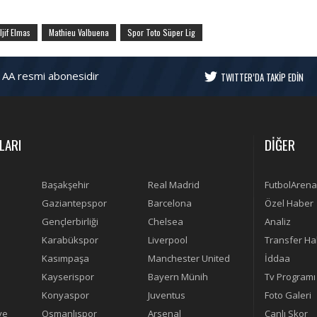
ljif Elmas
Mathieu Valbuena
Spor Toto Süper Lig
 AA resmi abonesidir
TWITTER’DA TAKİP EDİN
LARI
DİĞER
Başakşehir
Real Madrid
FutbolArena
Gaziantepspor
Barcelona
Özel Haber
Gençlerbirliği
Chelsea
Analiz
Karabükspor
Liverpool
Transfer Ha
Kasımpaşa
Manchester United
İddaa
Kayserispor
Bayern Münih
Tv Programı
Konyaspor
Juventus
Foto Galeri
ye
Osmanlıspor
Arsenal
Canlı Skor