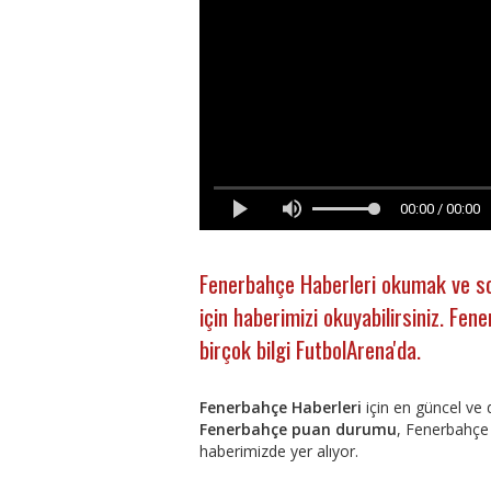
00:00 / 00:00
Fenerbahçe Haberleri okumak ve so
için haberimizi okuyabilirsiniz. Fe
birçok bilgi FutbolArena'da.
Fenerbahçe Haberleri
için en güncel ve 
Fenerbahçe puan durumu
, Fenerbahçe
haberimizde yer alıyor.