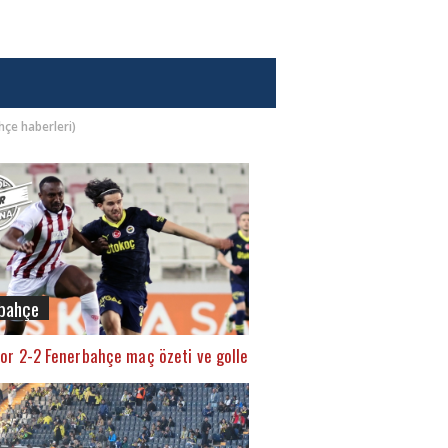
ahçe haberleri)
bahçe
or 2-2 Fenerbahçe maç özeti ve golleri (İZLE)