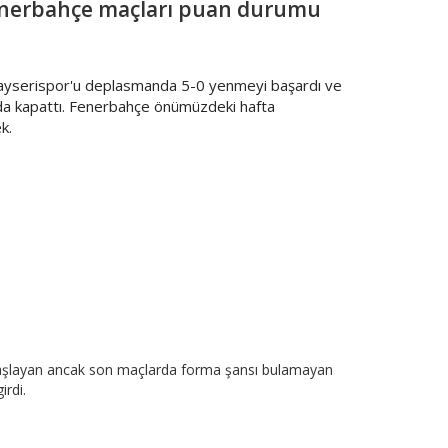
enerbahçe maçları puan durumu
ayserispor'u deplasmanda 5-0 yenmeyi başardı ve
rada kapattı. Fenerbahçe önümüzdeki hafta
k.
 başlayan ancak son maçlarda forma şansı bulamayan
irdi.