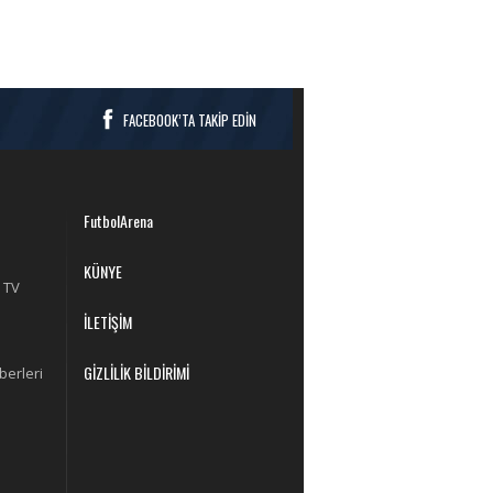
FACEBOOK’TA TAKİP EDİN
FutbolArena
KÜNYE
 TV
İLETİŞİM
GİZLİLİK BİLDİRİMİ
berleri