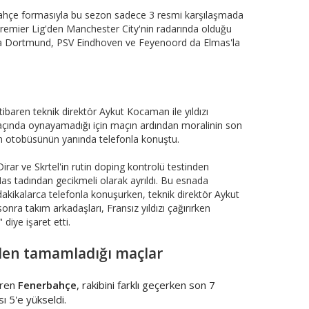
bahçe formasıyla bu sezon sadece 3 resmi karşılaşmada
remier Lig'den Manchester City'nin radarında olduğu
ussia Dortmund, PSV Eindhoven ve Feyenoord da Elmas'la
ibaren teknik direktör Aykut Kocaman ile yıldızı
açında oynayamadığı için maçın ardından moralinin son
m otobüsünün yanında telefonla konuştu.
ar ve Skrtel'in rutin doping kontrolü testinden
as tadından gecikmeli olarak ayrıldı. Bu esnada
kikalarca telefonla konuşurken, teknik direktör Aykut
ra takım arkadaşları, Fransız yıldızı çağırırken
diye işaret etti.
den tamamladığı maçlar
giren
Fenerbahçe
, rakibini farklı geçerken son 7
ı 5'e yükseldi.