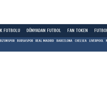
K FUTBOLU
DÜNYADAN FUTBOL
FAN TOKEN
FUTBO
BZONSPOR
BURSASPOR
REAL MADRID
BARCELONA
CHELSEA
LIVERPOOL