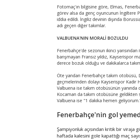
Fotomaç'ın bilgisine göre, Elmas, Fener
görev alsa da genç oyuncunun İngiltere P
iddia edildi. İngiliz devinin dışında Bor
adı geçen diğer takımlar.
VALBUENA'NIN MORALİ BOZULDU
Fenerbahçe'de sezonun ikinci yarısından it
barışmayan Fransız yıldız, Kayserispor m
derece bozuk olduğu ve dakikalarca takı
Öte yandan Fenerbahçe takım otobüsü, Dir
geçmelerinden dolayı Kayserispor Kadir H
Valbuena ise takım otobüsünün yanında da
Kocaman da takım otobüsüne geldikten son
Valbuena ise "1 dakika hemen geliyorum." 
Fenerbahçe'nin gol yeme
Şampiyonluk açısından kritik bir viraja 
haftada kalesini gole kapattığı maç sayıs