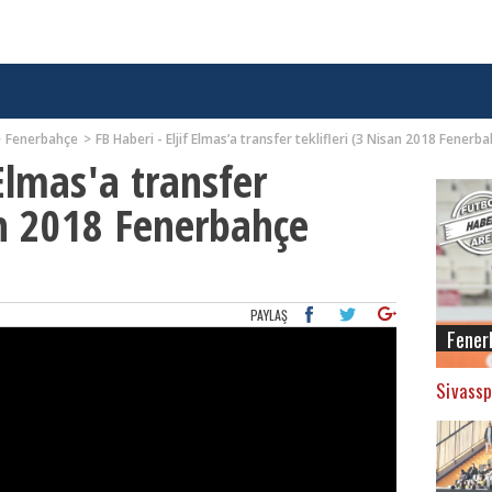
Fenerbahçe
FB Haberi - Eljif Elmas’a transfer teklifleri (3 Nisan 2018 Fenerb
 Elmas'a transfer
an 2018 Fenerbahçe
PAYLAŞ
Fener
Sivassp