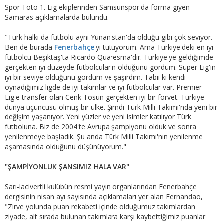
Spor Toto 1. Lig ekiplerinden Samsunspor'da forma giyen
Samaras açıklamalarda bulundu.
"Türk halkı da futbolu aynı Yunanistan'da olduğu gibi çok seviyor.
Ben de burada
Fenerbahçe
'yi tutuyorum. Ama Türkiye'deki en iyi
futbolcu Beşiktaş'ta Ricardo Quaresma'dır. Türkiye'ye geldiğimde
gerçekten iyi düzeyde futbolcuların olduğunu gördüm. Süper Lig'in
iyi bir seviye olduğunu gördüm ve şaşırdım. Tabii ki kendi
oynadığımız ligde de iyi takımlar ve iyi futbolcular var. Premier
Lig'e transfer olan Cenk Tosun gerçekten iyi bir forvet. Türkiye
dünya üçüncüsü olmuş bir ülke. Şimdi Türk Milli Takımı'nda yeni bir
değişim yaşanıyor. Yeni yüzler ve yeni isimler katılıyor Türk
futboluna. Biz de 2004'te Avrupa şampiyonu olduk ve sonra
yenilenmeye başladık. Şu anda Türk Milli Takımı'nın yenilenme
aşamasında olduğunu düşünüyorum."
"ŞAMPİYONLUK ŞANSIMIZ HALA VAR"
Sarı-lacivertli kulübün resmi yayın organlarından Fenerbahçe
dergisinin nisan ayı sayısında açıklamaları yer alan Fernandao,
"Zirve yolunda puan rekabeti içinde olduğumuz takımlardan
ziyade, alt sırada bulunan takımlara karşı kaybettiğimiz puanlar