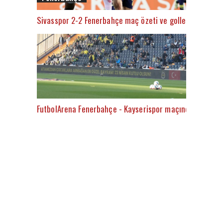
Sivasspor 2-2 Fenerbahçe maç özeti ve golleri (İZLE)
FutbolArena Fenerbahçe - Kayserispor maçında