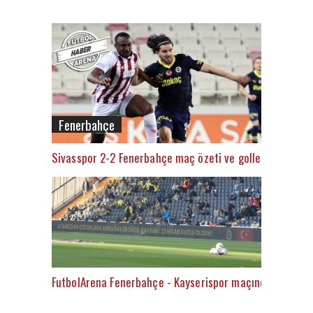
Fenerbahçe
Sivasspor 2-2 Fenerbahçe maç özeti ve golleri (İZLE)
FutbolArena Fenerbahçe - Kayserispor maçında