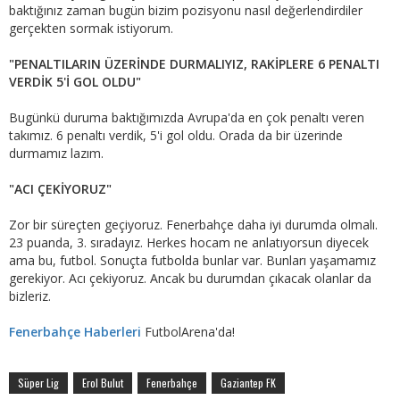
baktığınız zaman bugün bizim pozisyonu nasıl değerlendirdiler
gerçekten sormak istiyorum.
"PENALTILARIN ÜZERİNDE DURMALIYIZ, RAKİPLERE 6 PENALTI
VERDİK 5'İ GOL OLDU"
Bugünkü duruma baktığımızda Avrupa'da en çok penaltı veren
takımız. 6 penaltı verdik, 5'i gol oldu. Orada da bir üzerinde
durmamız lazım.
"ACI ÇEKİYORUZ"
Zor bir süreçten geçiyoruz. Fenerbahçe daha iyi durumda olmalı.
23 puanda, 3. sıradayız. Herkes hocam ne anlatıyorsun diyecek
ama bu, futbol. Sonuçta futbolda bunlar var. Bunları yaşamamız
gerekiyor. Acı çekiyoruz. Ancak bu durumdan çıkacak olanlar da
bizleriz.
Fenerbahçe Haberleri
FutbolArena'da!
Süper Lig
Erol Bulut
Fenerbahçe
Gaziantep FK