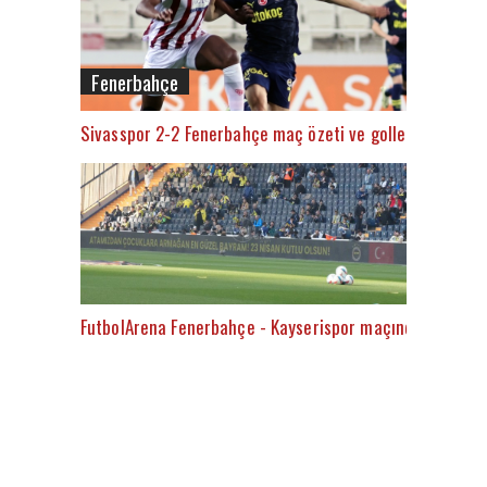
Fenerbahçe
Sivasspor 2-2 Fenerbahçe maç özeti ve golleri (İZLE)
FutbolArena Fenerbahçe - Kayserispor maçında