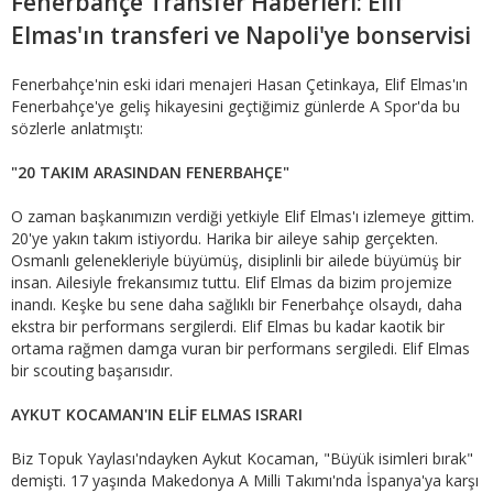
Fenerbahçe Transfer Haberleri: Elif
Elmas'ın transferi ve Napoli'ye bonservisi
Fenerbahçe'nin eski idari menajeri Hasan Çetinkaya, Elif Elmas'ın
Fenerbahçe'ye geliş hikayesini geçtiğimiz günlerde A Spor'da bu
sözlerle anlatmıştı:
"20 TAKIM ARASINDAN FENERBAHÇE"
O zaman başkanımızın verdiği yetkiyle Elif Elmas'ı izlemeye gittim.
20'ye yakın takım istiyordu. Harika bir aileye sahip gerçekten.
Osmanlı gelenekleriyle büyümüş, disiplinli bir ailede büyümüş bir
insan. Ailesiyle frekansımız tuttu. Elif Elmas da bizim projemize
inandı. Keşke bu sene daha sağlıklı bir Fenerbahçe olsaydı, daha
ekstra bir performans sergilerdi. Elif Elmas bu kadar kaotik bir
ortama rağmen damga vuran bir performans sergiledi. Elif Elmas
bir scouting başarısıdır.
AYKUT KOCAMAN'IN ELİF ELMAS ISRARI
Biz Topuk Yaylası'ndayken Aykut Kocaman, "Büyük isimleri bırak"
demişti. 17 yaşında Makedonya A Milli Takımı'nda İspanya'ya karşı