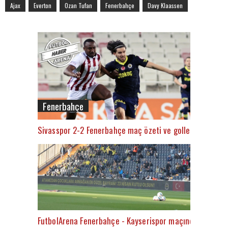
Ajax
Everton
Ozan Tufan
Fenerbahçe
Davy Klaassen
Fenerbahçe
Sivasspor 2-2 Fenerbahçe maç özeti ve golleri (İZLE)
FutbolArena Fenerbahçe - Kayserispor maçında