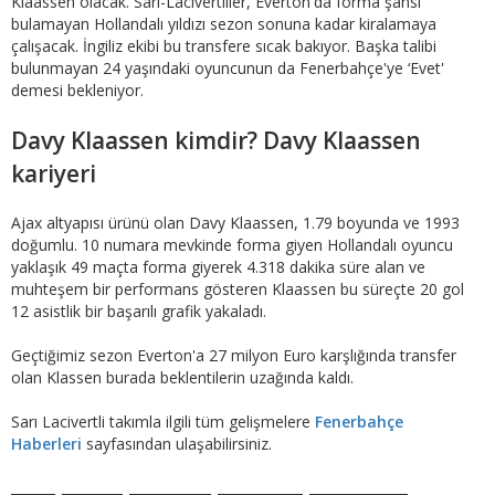
Klaassen olacak. Sarı-Lacivertliler, Everton'da forma şansı
bulamayan Hollandalı yıldızı sezon sonuna kadar kiralamaya
çalışacak. İngiliz ekibi bu transfere sıcak bakıyor. Başka talibi
bulunmayan 24 yaşındaki oyuncunun da Fenerbahçe'ye ‘Evet'
demesi bekleniyor.
Davy Klaassen kimdir? Davy Klaassen
kariyeri
Ajax altyapısı ürünü olan Davy Klaassen, 1.79 boyunda ve 1993
doğumlu. 10 numara mevkinde forma giyen Hollandalı oyuncu
yaklaşık 49 maçta forma giyerek 4.318 dakika süre alan ve
muhteşem bir performans gösteren Klaassen bu süreçte 20 gol
12 asistlik bir başarılı grafik yakaladı.
Geçtiğimiz sezon Everton'a 27 milyon Euro karşlığında transfer
olan Klassen burada beklentilerin uzağında kaldı.
Sarı Lacivertli takımla ilgili tüm gelişmelere
Fenerbahçe
Haberleri
sayfasından ulaşabilirsiniz.