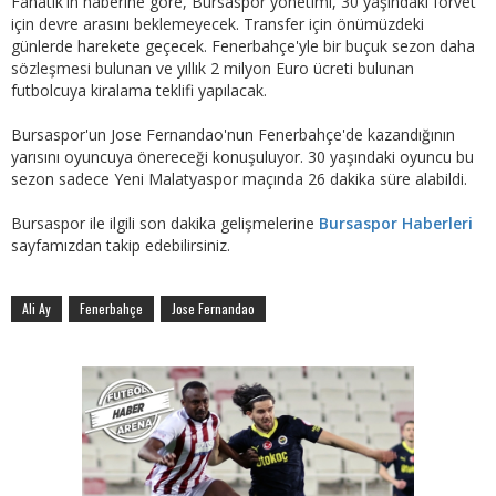
Fanatik'in haberine göre, Bursaspor yönetimi, 30 yaşındaki forvet
için devre arasını beklemeyecek. Transfer için önümüzdeki
günlerde harekete geçecek. Fenerbahçe'yle bir buçuk sezon daha
sözleşmesi bulunan ve yıllık 2 milyon Euro ücreti bulunan
futbolcuya kiralama teklifi yapılacak.
Bursaspor'un Jose Fernandao'nun Fenerbahçe'de kazandığının
yarısını oyuncuya önereceği konuşuluyor. 30 yaşındaki oyuncu bu
sezon sadece Yeni Malatyaspor maçında 26 dakika süre alabildi.
Bursaspor ile ilgili son dakika gelişmelerine
Bursaspor Haberleri
sayfamızdan takip edebilirsiniz.
Ali Ay
Fenerbahçe
Jose Fernandao