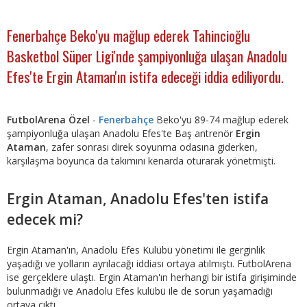
Fenerbahçe Beko'yu mağlup ederek Tahincioğlu
Basketbol Süper Ligi'nde şampiyonluğa ulaşan Anadolu
Efes'te Ergin Ataman'ın istifa edeceği iddia ediliyordu.
FutbolArena Özel
-
Fenerbahçe
Beko'yu 89-74 mağlup ederek
şampiyonluğa ulaşan Anadolu Efes'te Baş antrenör
Ergin
Ataman
, zafer sonrası direk soyunma odasına giderken,
karşılaşma boyunca da takımını kenarda oturarak yönetmişti.
Ergin Ataman, Anadolu Efes'ten istifa
edecek mi?
Ergin Ataman'ın, Anadolu Efes Kulübü yönetimi ile gerginlik
yaşadığı ve yolların ayrılacağı iddiası ortaya atılmıştı. FutbolArena
ise gerçeklere ulaştı. Ergin Ataman'ın herhangi bir istifa girişiminde
bulunmadığı ve Anadolu Efes kulübü ile de sorun yaşamadığı
ortaya çıktı.