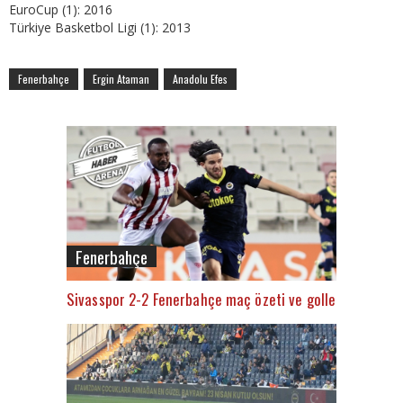
EuroCup (1): 2016
Türkiye Basketbol Ligi (1): 2013
Fenerbahçe
Ergin Ataman
Anadolu Efes
Fenerbahçe
Sivasspor 2-2 Fenerbahçe maç özeti ve golleri (İZLE)