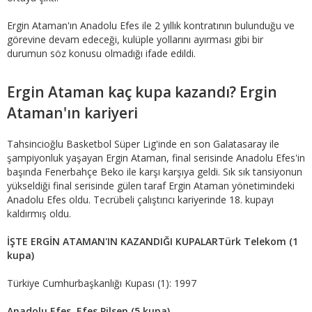
Ergin Ataman'ın Anadolu Efes ile 2 yıllık kontratının bulunduğu ve
görevine devam edeceği, kulüple yollarını ayırması gibi bir
durumun söz konusu olmadığı ifade edildi.
Ergin Ataman kaç kupa kazandı? Ergin
Ataman'ın kariyeri
Tahsincioğlu Basketbol Süper Lig'inde en son Galatasaray ile
şampiyonluk yaşayan Ergin Ataman, final serisinde Anadolu Efes'in
başında Fenerbahçe Beko ile karşı karşıya geldi. Sık sık tansiyonun
yükseldiği final serisinde gülen taraf Ergin Ataman yönetimindeki
Anadolu Efes oldu. Tecrübeli çalıştırıcı kariyerinde 18. kupayı
kaldırmış oldu.
İŞTE ERGİN ATAMAN'IN KAZANDIĞI KUPALAR
Türk Telekom (1
kupa)
Türkiye Cumhurbaşkanlığı Kupası (1): 1997
Anadolu Efes, Efes Pilsen (5 kupa)