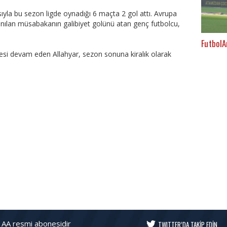
yla bu sezon ligde oynadığı 6 maçta 2 gol attı. Avrupa
zanılan müsabakanın galibiyet golünü atan genç futbolcu,
FutbolA
esi devam eden Allahyar, sezon sonuna kiralık olarak
 AA resmi abonesidir
TWITTER’DA TAKİP EDİN