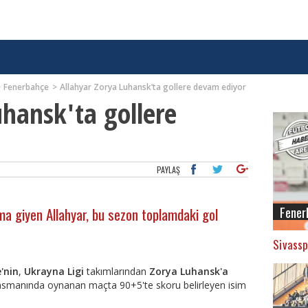
Fenerbahçe
Allahyar Zorya Luhansk’ta gollere devam ediyor
uhansk'ta gollere
PAYLAŞ
Fener
ma giyen Allahyar, bu sezon toplamdaki gol
Sivassp
'nin
,
Ukrayna Ligi
takımlarından
Zorya Luhansk'a
eplasmanında oynanan maçta 90+5'te skoru belirleyen isim