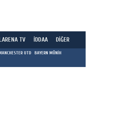
LARENA TV
İDDAA
DİĞER
MANCHESTER UTD
BAYERN MÜNİH