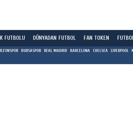
K FUTBOLU
DÜNYADAN FUTBOL
FAN TOKEN
FUTBO
BZONSPOR
BURSASPOR
REAL MADRID
BARCELONA
CHELSEA
LIVERPOOL