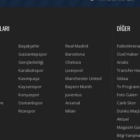
LARI
DİĞER
Başakşehir
Real Madrid
FutbolArena
Gaziantepspor
Barcelona
Özel Haber
Gençlerbirliği
Chelsea
Analiz
Karabükspor
Liverpool
Transfer Ha
Kasımpaşa
Manchester United
İddaa
Kayserispor
Bayern Münih
Tv Programı
Konyaspor
Juventus
Foto Galeri
ye
Osmanlıspor
Arsenal
Canlı Skor
Rizespor
Milan
Dünkü Maçl
Aktüel
Magazin Gal
Bilgi Yarışma