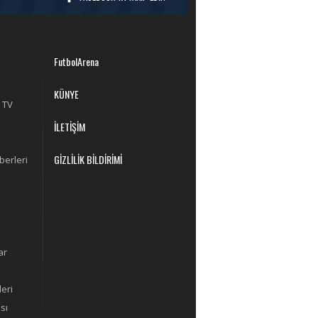
FutbolArena
KÜNYE
 TV
İLETİŞİM
GİZLİLİK BİLDİRİMİ
berleri
ar
eri
sı