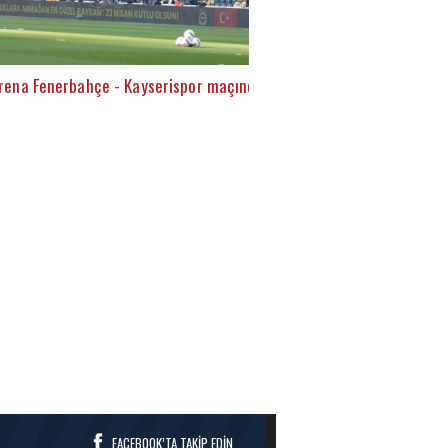
rena Fenerbahçe - Kayserispor maçında
FACEBOOK’TA TAKİP EDİN