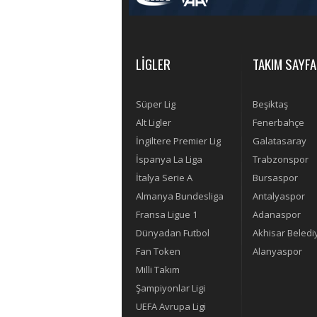
LİGLER
TAKIM SAYFA
Süper Lig
Beşiktaş
Alt Ligler
Fenerbahçe
İngiltere Premier Lig
Galatasaray
İspanya La Liga
Trabzonspor
İtalya Serie A
Bursaspor
Almanya Bundesliga
Antalyaspor
Fransa Ligue 1
Adanaspor
Dünyadan Futbol
Akhisar Beledi
Fan Token
Alanyaspor
Milli Takım
Şampiyonlar Ligi
UEFA Avrupa Ligi