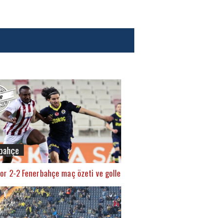
bahçe
or 2-2 Fenerbahçe maç özeti ve golleri (İZLE)