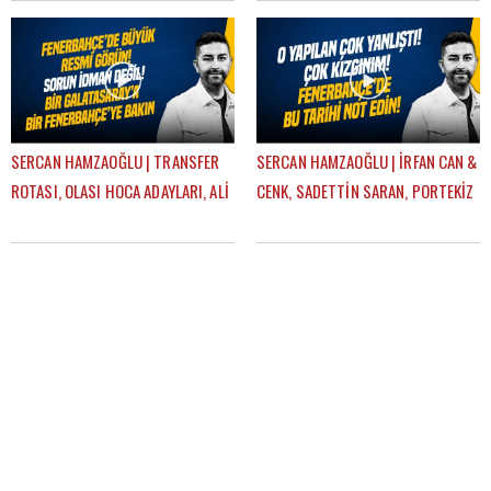
GÜNDEM FENERBAHÇE
SERCAN HAMZAOĞLU | TRANSFER
SERCAN HAMZAOĞLU | İRFAN CAN &
ROTASI, OLASI HOCA ADAYLARI, ALİ
CENK, SADETTİN SARAN, PORTEKİZ
KOÇ, AZİZ YILDIRIM | GÜNDEM
KAMPI, TEDESCO | GÜNDEM
FENERBAHÇE
FENERBAHÇE