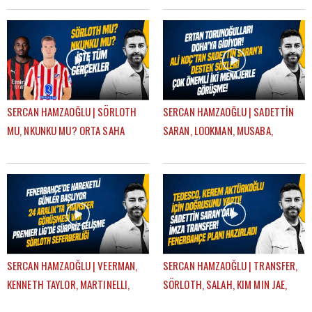
SERCAN HAMZAOĞLU | SÖRLOTH
SERCAN HAMZAOĞLU | SADETTİN
MU, NKUNKU MU? ORTA SAHA
SARAN, LOOKMAN, MUSABA,
TRANSFERİ, SÜPER KUPA | GÜNDEM
SÖRLOTH, FRATTESI, TRANSFER |
FENERBAHÇE
GÜNDEM FENERBAHÇE
SERCAN HAMZAOĞLU | VEERMAN,
SERCAN HAMZAOĞLU | TRANSFER,
KENNETH TAYLOR, MARTINELLI,
SÖRLOTH, SALAH, KIM MIN JAE,
SÖRLOTH TRANSFERİ | GÜNDEM
AYRILIKLAR, MERT HAKAN |