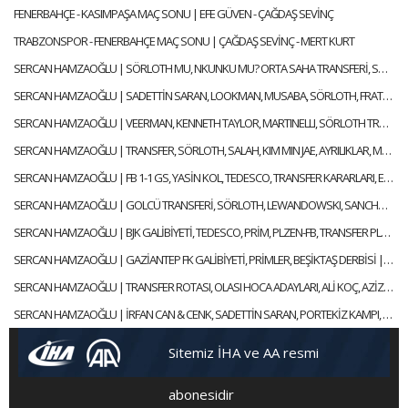
FENERBAHÇE - KASIMPAŞA MAÇ SONU | EFE GÜVEN - ÇAĞDAŞ SEVİNÇ
TRABZONSPOR - FENERBAHÇE MAÇ SONU | ÇAĞDAŞ SEVİNÇ - MERT KURT
SERCAN HAMZAOĞLU | SÖRLOTH MU, NKUNKU MU? ORTA SAHA TRANSFERİ, SÜPER KUPA | GÜNDEM FENERBAHÇE
SERCAN HAMZAOĞLU | SADETTİN SARAN, LOOKMAN, MUSABA, SÖRLOTH, FRATTESI, TRANSFER | GÜNDEM FENERBAHÇE
SERCAN HAMZAOĞLU | VEERMAN, KENNETH TAYLOR, MARTINELLI, SÖRLOTH TRANSFERİ | GÜNDEM FENERBAHÇE
SERCAN HAMZAOĞLU | TRANSFER, SÖRLOTH, SALAH, KIM MIN JAE, AYRILIKLAR, MERT HAKAN | GÜNDEM FENERBAHÇE
SERCAN HAMZAOĞLU | FB 1-1 GS, YASİN KOL, TEDESCO, TRANSFER KARARLARI, EN NESYRI | GÜNDEM FENERBAHÇE
SERCAN HAMZAOĞLU | GOLCÜ TRANSFERİ, SÖRLOTH, LEWANDOWSKI, SANCHO, RİZESPOR-FB | GÜNDEM FENERBAHÇE
SERCAN HAMZAOĞLU | BJK GALİBİYETİ, TEDESCO, PRİM, PLZEN-FB, TRANSFER PLANI | GÜNDEM FENERBAHÇE
SERCAN HAMZAOĞLU | GAZİANTEP FK GALİBİYETİ, PRİMLER, BEŞİKTAŞ DERBİSİ | GÜNDEM FENERBAHÇE
SERCAN HAMZAOĞLU | TRANSFER ROTASI, OLASI HOCA ADAYLARI, ALİ KOÇ, AZİZ YILDIRIM | GÜNDEM FENERBAHÇE
SERCAN HAMZAOĞLU | İRFAN CAN & CENK, SADETTİN SARAN, PORTEKİZ KAMPI, TEDESCO | GÜNDEM FENERBAHÇE
Sitemiz İHA ve AA resmi
abonesidir