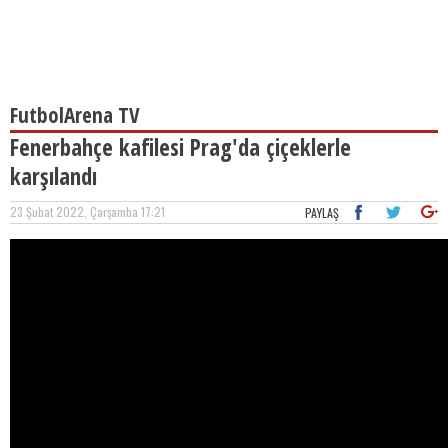
FutbolArena TV
Fenerbahçe kafilesi Prag'da çiçeklerle
karşılandı
23 Şubat 2022, Çarşamba 17:21
PAYLAŞ