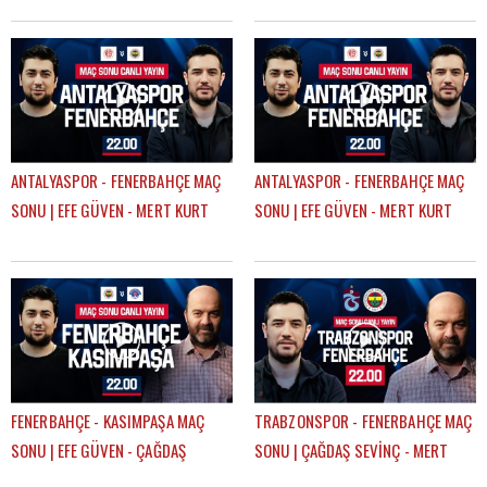
ANTALYASPOR - FENERBAHÇE MAÇ
ANTALYASPOR - FENERBAHÇE MAÇ
SONU | EFE GÜVEN - MERT KURT
SONU | EFE GÜVEN - MERT KURT
FENERBAHÇE - KASIMPAŞA MAÇ
TRABZONSPOR - FENERBAHÇE MAÇ
SONU | EFE GÜVEN - ÇAĞDAŞ
SONU | ÇAĞDAŞ SEVİNÇ - MERT
SEVİNÇ
KURT