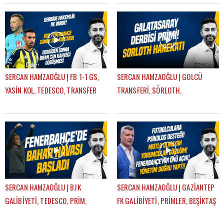
FENERBAHÇE
GÜNDEM FENERBAHÇE
SERCAN HAMZAOĞLU | FB 1-1 GS,
SERCAN HAMZAOĞLU | GOLCÜ
YASİN KOL, TEDESCO, TRANSFER
TRANSFERİ, SÖRLOTH,
KARARLARI, EN NESYRI | GÜNDEM
LEWANDOWSKI, SANCHO,
FENERBAHÇE
RİZESPOR-FB | GÜNDEM
FENERBAHÇE
SERCAN HAMZAOĞLU | BJK
SERCAN HAMZAOĞLU | GAZİANTEP
GALİBİYETİ, TEDESCO, PRİM,
FK GALİBİYETİ, PRİMLER, BEŞİKTAŞ
PLZEN-FB, TRANSFER PLANI |
DERBİSİ | GÜNDEM FENERBAHÇE