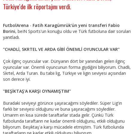
Türkiye'de ilk röportajını verdi.
FutbolArena
-
Fatih Karagümrük'ün yeni transferi Fabio
Borini
, beIN Sports'un konuğu oldu ve Türk futboluna dair soruları
yanıtladı.
"CHADLİ, SKRTEL VE ARDA GİBİ ÖNEMLİ OYUNCULAR VAR"
Çok ilginç oyuncular var. Dünyanın dört bir yanından gelen ilginç
oyuncular var. Önemli oyuncunun forma giydiğini biliyorum. Chadli,
Skrtel, Arda Turan. Bu tabii lig, Türkiye ve ligin seviyesi açısından
son derece iyi.
"BEŞİKTAŞ'A KARŞI OYNAMIŞTIM"
Buradaki seviyeyi görünce şaşıracağımı söylediler. Süper Lig'in
farklı bir seviyesi olduğunu ve buna şaşıracağımı söylediler.
Umarım en kısa sürede taraftarlar stada gelir. Çünkü Türk
futbolunda taraftarın ne kadar önemli olduğunu, etkili olduğunu
biliyorum. Beşiktaş'a karşı mücadele etmiştim. Türk futbolunda
taraftarların ne kadar etkili olduğunu biliyorum.