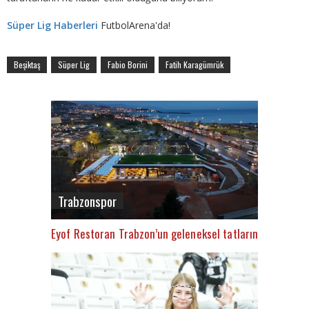
Süper Lig Haberleri
FutbolArena'da!
Beşiktaş
Süper Lig
Fabio Borini
Fatih Karagümrük
Trabzonspor
Eyof Restoran Trabzon’un geleneksel tatlarını sunuyor