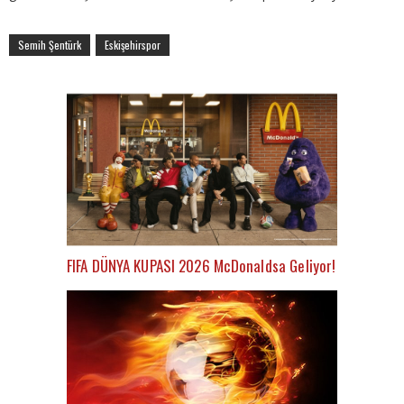
Semih Şentürk
Eskişehirspor
FIFA DÜNYA KUPASI 2026 McDonaldsa Geliyor!