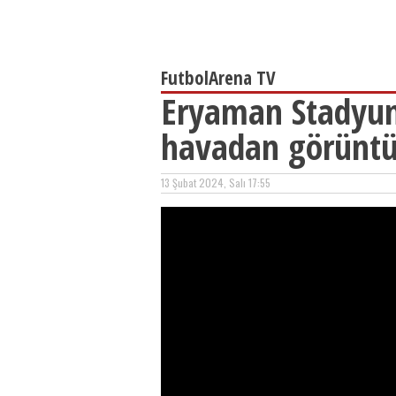
FutbolArena TV
Eryaman Stadyu
havadan görüntü
13 Şubat 2024, Salı 17:55