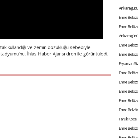
Ankaragücü'n
rtak kullandığı ve zemin bozukluğu sebebiyle
tadyumu'nu, İhlas Haber Ajansı dron ile görüntüledi.
Eryaman St
Emre Belözo
Emre Belözo