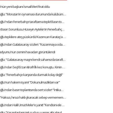
ün yeni başkanı İsmail Mert Fırat oldu
Emre Belözoğlu: "Morutan'ın oynaması durumunda kulübümüzün kaldıramayacağı bir bonservis bedeli var"
Emre Belözoğlu''ndan Fenerbahçe taraftarına tepki! Basın toplantısında zor anlar yaşadı
Ankaragücü Basın Sorumlusu Hüseyin Aytekin'in Fenerbahçe galibiyeti sonrası Avrupa hayali
Emre Belözoğlu tepkilere ateş püskürdü! Kazımcan Karataş'a sahip çıktı... "Lağım çukuru!"
Emre Belözoğlu'ndan Galatasaray sözleri: "Kazanmaya odaklı bir Ankaragücü sahada olsun yeter"
adyumu'nun zemini havadan görüntülendi
Emre Belözoğlu: "Galatasaray maçını kendi sahamızda taraftarımızla oynamak istiyoruz"
Emre Belözoğlu'ndan Seçil Erzan itirafı! İlk kez konuştu.. Kimin vasıtasıyla dahil oldu?
ğlu: "Fenerbahçe karşısında durmak kolay değil"
ğlu'nun hakem isyanı! "Dokunulmazlıkları var"
Emre Belzöoğlu'ndan basın toplantısında sert sözler! "İntikam almaya çalışıyorlar"
Faruk Koca: "Haksızı, hırsızı haklı çıkaracak sebep vermememiz lazım"
Emre Belözoğlu'ndan Halil Umut Meler'e yanıt! "Kendisini ele vermiş oldu"
Emre Belözoğlu: "Yaşanılanların tek suçlusu varmış gibi algı oluşturmaya gerek yok"