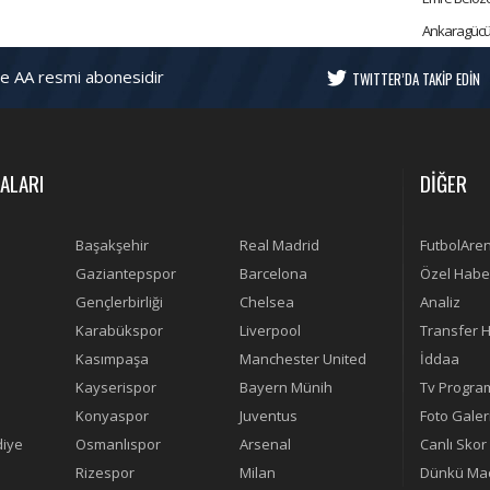
Ankaragücü'n
ve AA resmi abonesidir
TWITTER’DA TAKİP EDİN
ALARI
DİĞER
Başakşehir
Real Madrid
FutbolAre
Gaziantepspor
Barcelona
Özel Habe
Gençlerbirliği
Chelsea
Analiz
Karabükspor
Liverpool
Transfer H
Kasımpaşa
Manchester United
İddaa
Kayserispor
Bayern Münih
Tv Progra
Konyaspor
Juventus
Foto Galer
diye
Osmanlıspor
Arsenal
Canlı Skor
Rizespor
Milan
Dünkü Maç