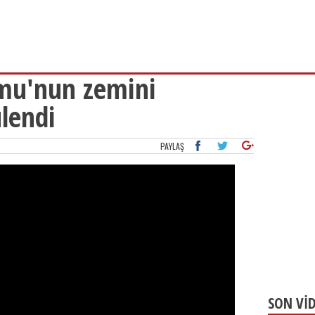
mu'nun zemini
lendi
PAYLAŞ
SON Vİ