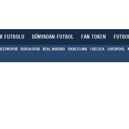
K FUTBOLU
DÜNYADAN FUTBOL
FAN TOKEN
FUTBO
BZONSPOR
BURSASPOR
REAL MADRID
BARCELONA
CHELSEA
LIVERPOOL