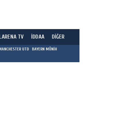
LARENA TV
İDDAA
DİĞER
MANCHESTER UTD
BAYERN MÜNİH