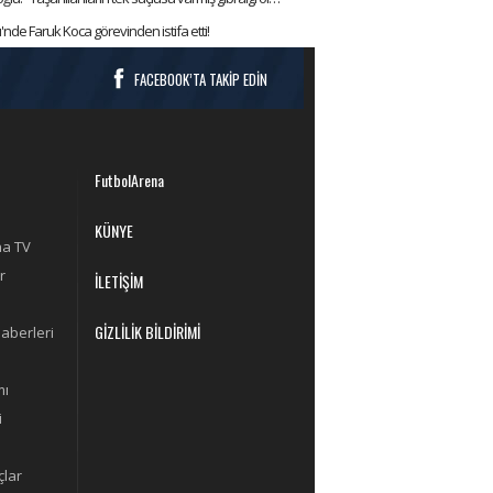
de Faruk Koca görevinden istifa etti!
FACEBOOK’TA TAKİP EDİN
FutbolArena
KÜNYE
na TV
r
İLETİŞİM
GİZLİLİK BİLDİRİMİ
aberleri
mı
i
lar