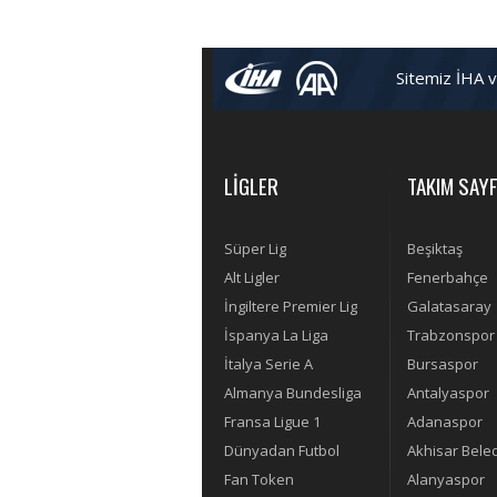
Sitemiz İHA 
LİGLER
TAKIM SAYF
Süper Lig
Beşiktaş
Alt Ligler
Fenerbahçe
İngiltere Premier Lig
Galatasaray
İspanya La Liga
Trabzonspor
İtalya Serie A
Bursaspor
Almanya Bundesliga
Antalyaspor
Fransa Ligue 1
Adanaspor
Dünyadan Futbol
Akhisar Bele
Fan Token
Alanyaspor