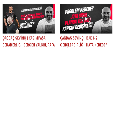
| GÜNDEM BEŞİKTAŞ
GÜNDEM BEŞİKTAŞ
ÇAĞDAŞ SEVİNÇ | KASIMPAŞA
ÇAĞDAŞ SEVİNÇ | BJK 1-2
BERABERLİĞİ, SERGEN YALÇIN, RAFA
GENÇLERBİRLİĞİ, HATA NEREDE?
SILVA, MERT GÜNOK | GÜNDEM
SERGEN YALÇIN, YENİ KAPTANLAR |
BEŞİKTAŞ
GÜNDEM BEŞİKTAŞ