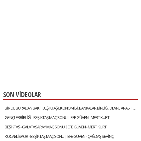
SON VİDEOLAR
BİR DE BURADAN BAK | BEŞİKTAŞ EKONOMİSİ, BANKALAR BİRLİĞİ, DEVRE ARASI TRANSFERLERİ | GÖKHAN TİRYAKİ
GENÇLERBİRLİĞİ - BEŞİKTAŞ MAÇ SONU | EFE GÜVEN - MERT KURT
BEŞİKTAŞ - GALATASARAY MAÇ SONU | EFE GÜVEN - MERT KURT
KOCAELİSPOR - BEŞİKTAŞ MAÇ SONU | EFE GÜVEN - ÇAĞDAŞ SEVİNÇ