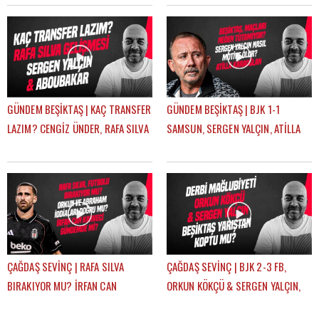
SEVİNÇ
ÇAĞDAŞ SEVİNÇ
GÜNDEM BEŞİKTAŞ | KAÇ TRANSFER
GÜNDEM BEŞİKTAŞ | BJK 1-1
LAZIM? CENGİZ ÜNDER, RAFA SILVA
SAMSUN, SERGEN YALÇIN, ATİLLA
GELİŞMESİ, ABOUBAKAR | ÇAĞDAŞ
KARAOĞLAN, İLK 11 TERCİHLERİ |
SEVİNÇ
ÇAĞDAŞ SEVİNÇ
ÇAĞDAŞ SEVİNÇ | RAFA SILVA
ÇAĞDAŞ SEVİNÇ | BJK 2-3 FB,
BIRAKIYOR MU? İRFAN CAN
ORKUN KÖKÇÜ & SERGEN YALÇIN,
KAHVECİ TRANSFERİ, ERSİN, NECİP
BJK YARIŞTAN KOPTU MU? |