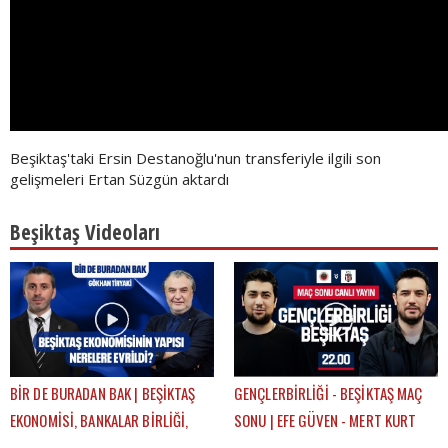
Beşiktaş'taki Ersin Destanoğlu'nun transferiyle ilgili son
gelişmeleri Ertan Süzgün aktardı
Beşiktaş Videoları
BİR DE BURADAN BAK | BEŞİKTAŞ
GENÇLERBİRLİĞİ - BEŞİKTAŞ MAÇ
EKONOMİSİ, BANKALAR BİRLİĞİ,
SONU | EFE GÜVEN - MERT KURT
DEVRE ARASI TRANSFERLERİ |