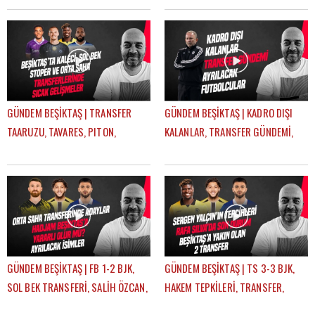
GÜNDEM BEŞİKTAŞ | TRANSFER
GÜNDEM BEŞİKTAŞ | KADRO DIŞI
TAARUZU, TAVARES, PITON,
KALANLAR, TRANSFER GÜNDEMİ,
AGBADOU, JORGENSEN,
AYRILACAK FUTBOLCULAR | ÇAĞDAŞ
STROEYKENS | ÇAĞDAŞ SEVİNÇ
SEVİNÇ
GÜNDEM BEŞİKTAŞ | FB 1-2 BJK,
GÜNDEM BEŞİKTAŞ | TS 3-3 BJK,
SOL BEK TRANSFERİ, SALİH ÖZCAN,
HAKEM TEPKİLERİ, TRANSFER,
RASKIN, MERT GÜNOK | ÇAĞDAŞ
HADJAM, AGBADOU, RASKIN |