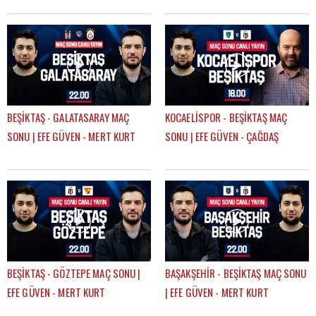
GÖKHAN TİRYAKİ
BEŞİKTAŞ - GALATASARAY MAÇ
KOCAELİSPOR - BEŞİKTAŞ MAÇ
SONU | EFE GÜVEN - MERT KURT
SONU | EFE GÜVEN - ÇAĞDAŞ
SEVİNÇ
BEŞİKTAŞ - GÖZTEPE MAÇ SONU |
BAŞAKŞEHİR - BEŞİKTAŞ MAÇ SONU
EFE GÜVEN - MERT KURT
| EFE GÜVEN - MERT KURT