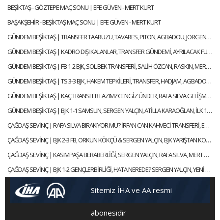
BEŞİKTAŞ - GÖZTEPE MAÇ SONU | EFE GÜVEN - MERT KURT
BAŞAKŞEHİR - BEŞİKTAŞ MAÇ SONU | EFE GÜVEN - MERT KURT
GÜNDEM BEŞİKTAŞ | TRANSFER TAARUZU, TAVARES, PITON, AGBADOU, JORGENSEN, STROEYKENS | ÇAĞDAŞ SEVİNÇ
GÜNDEM BEŞİKTAŞ | KADRO DIŞI KALANLAR, TRANSFER GÜNDEMİ, AYRILACAK FUTBOLCULAR | ÇAĞDAŞ SEVİNÇ
GÜNDEM BEŞİKTAŞ | FB 1-2 BJK, SOL BEK TRANSFERİ, SALİH ÖZCAN, RASKIN, MERT GÜNOK | ÇAĞDAŞ SEVİNÇ
GÜNDEM BEŞİKTAŞ | TS 3-3 BJK, HAKEM TEPKİLERİ, TRANSFER, HADJAM, AGBADOU, RASKIN | ÇAĞDAŞ SEVİNÇ
GÜNDEM BEŞİKTAŞ | KAÇ TRANSFER LAZIM? CENGİZ ÜNDER, RAFA SILVA GELİŞMESİ, ABOUBAKAR | ÇAĞDAŞ SEVİNÇ
GÜNDEM BEŞİKTAŞ | BJK 1-1 SAMSUN, SERGEN YALÇIN, ATİLLA KARAOĞLAN, İLK 11 TERCİHLERİ | ÇAĞDAŞ SEVİNÇ
ÇAĞDAŞ SEVİNÇ | RAFA SILVA BIRAKIYOR MU? İRFAN CAN KAHVECİ TRANSFERİ, ERSİN, NECİP | GÜNDEM BEŞİKTAŞ
ÇAĞDAŞ SEVİNÇ | BJK 2-3 FB, ORKUN KÖKÇÜ & SERGEN YALÇIN, BJK YARIŞTAN KOPTU MU? | GÜNDEM BEŞİKTAŞ
ÇAĞDAŞ SEVİNÇ | KASIMPAŞA BERABERLİĞİ, SERGEN YALÇIN, RAFA SILVA, MERT GÜNOK | GÜNDEM BEŞİKTAŞ
ÇAĞDAŞ SEVİNÇ | BJK 1-2 GENÇLERBİRLİĞİ, HATA NEREDE? SERGEN YALÇIN, YENİ KAPTANLAR | GÜNDEM BEŞİKTAŞ
Sitemiz İHA ve AA resmi
abonesidir