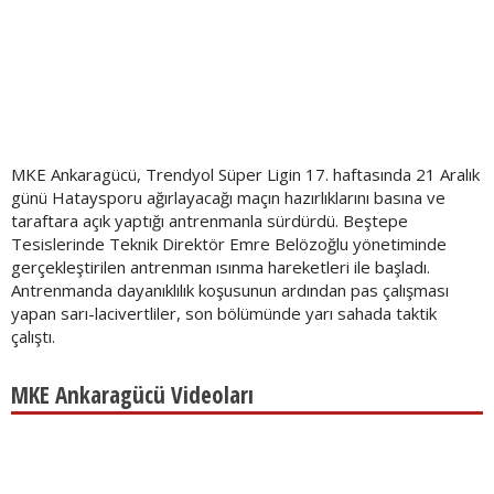
MKE Ankaragücü, Trendyol Süper Ligin 17. haftasında 21 Aralık
günü Hataysporu ağırlayacağı maçın hazırlıklarını basına ve
taraftara açık yaptığı antrenmanla sürdürdü. Beştepe
Tesislerinde Teknik Direktör Emre Belözoğlu yönetiminde
gerçekleştirilen antrenman ısınma hareketleri ile başladı.
Antrenmanda dayanıklılık koşusunun ardından pas çalışması
yapan sarı-lacivertliler, son bölümünde yarı sahada taktik
çalıştı.
MKE Ankaragücü Videoları