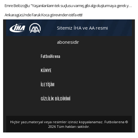
Emre Belözoğlu: "Yaşanılanların tek suçlusu varmış gibi algı oluşturmaya gerek yok"
Ankaragücü'nde Faruk Koca görevinden istifa etti!
Sitemiz İHA ve AA resmi
abonesidir
FutbolArena
KÜNYE
İLETİŞİM
GİZLİLİK BİLDİRİMİ
Hiçbir yazı,materyal veya resimler izinsiz kopyalanamaz. Futbolarena ©
2026 Tüm hakları saklıdır.