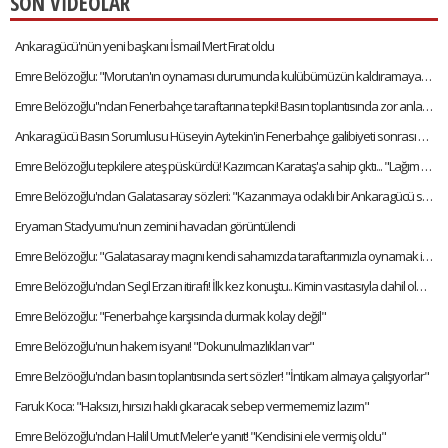
SON VİDEOLAR
Ankaragücü'nün yeni başkanı İsmail Mert Fırat oldu
Emre Belözoğlu: "Morutan'ın oynaması durumunda kulübümüzün kaldıramayacağı bir bonservis bedeli var"
Emre Belözoğlu''ndan Fenerbahçe taraftarına tepki! Basın toplantısında zor anlar yaşadı
Ankaragücü Basın Sorumlusu Hüseyin Aytekin'in Fenerbahçe galibiyeti sonrası Avrupa hayali
Emre Belözoğlu tepkilere ateş püskürdü! Kazımcan Karataş'a sahip çıktı... "Lağım çukuru!"
Emre Belözoğlu'ndan Galatasaray sözleri: "Kazanmaya odaklı bir Ankaragücü sahada olsun yeter"
Eryaman Stadyumu'nun zemini havadan görüntülendi
Emre Belözoğlu: "Galatasaray maçını kendi sahamızda taraftarımızla oynamak istiyoruz"
Emre Belözoğlu'ndan Seçil Erzan itirafı! İlk kez konuştu.. Kimin vasıtasıyla dahil oldu?
Emre Belözoğlu: "Fenerbahçe karşısında durmak kolay değil"
Emre Belözoğlu'nun hakem isyanı! "Dokunulmazlıkları var"
Emre Belzöoğlu'ndan basın toplantısında sert sözler! "İntikam almaya çalışıyorlar"
Faruk Koca: "Haksızı, hırsızı haklı çıkaracak sebep vermememiz lazım"
Emre Belözoğlu'ndan Halil Umut Meler'e yanıt! "Kendisini ele vermiş oldu"