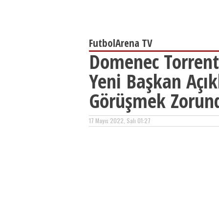
FutbolArena TV
Domenec Torrent'
Yeni Başkan Açık
Görüşmek Zorund
17 Mayıs 2022, Salı 01:27