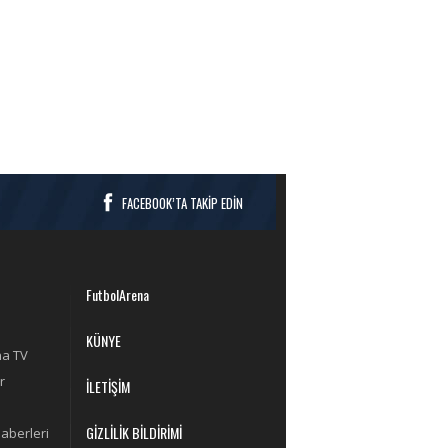
FACEBOOK’TA TAKİP EDİN
FutbolArena
KÜNYE
na TV
r
İLETİŞİM
GİZLİLİK BİLDİRİMİ
aberleri