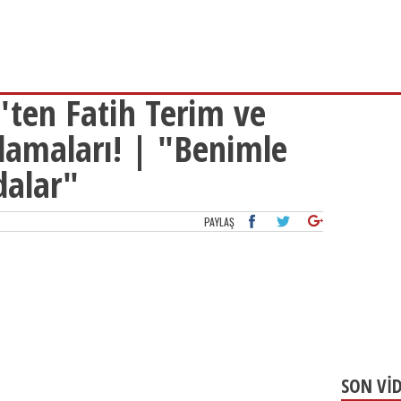
ten Fatih Terim ve
lamaları! | "Benimle
alar"
PAYLAŞ
SON Vİ