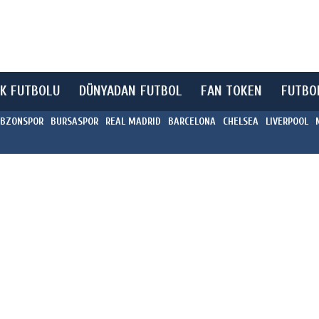
K FUTBOLU
DÜNYADAN FUTBOL
FAN TOKEN
FUTBO
BZONSPOR
BURSASPOR
REAL MADRID
BARCELONA
CHELSEA
LIVERPOOL