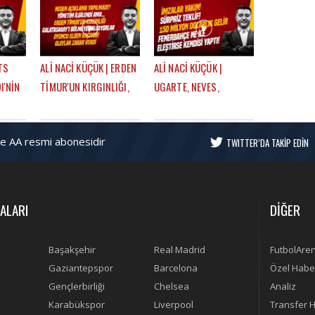
U
OULAI | GÜNDEM
TRANSFER | GÜNDEM
GALATASARAY
GALATASARAY
TS
ALİ NACİ KÜÇÜK | ERDEN
ALİ NACİ KÜÇÜK |
I'NİN
TİMUR'UN KIRGINLIĞI,
UGARTE, NEVES,
U,
ORTA SAHA TRANSFERI,
LOOKMAN, TRANSFER
ERİ |
ICARDI SÜRECİ |
PLANLAMASI, AYRILIK
ve AA resmi abonesidir
ARAY
GÜNDEM GALATASARAY
LİSTESİ | GÜNDEM
TWITTER’DA TAKİP EDİN
GALATASARAY
ALARI
DİĞER
Başakşehir
Real Madrid
FutbolAre
Gaziantepspor
Barcelona
Özel Habe
Gençlerbirliği
Chelsea
Analiz
Karabükspor
Liverpool
Transfer H