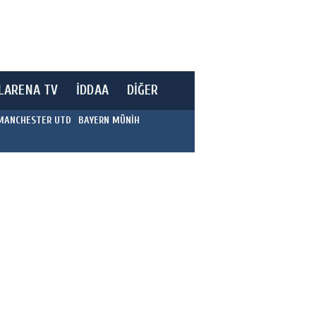
LARENA TV
İDDAA
DİĞER
MANCHESTER UTD
BAYERN MÜNİH