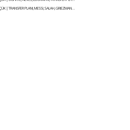
ALİ NACİ KÜÇÜK | TRANSFER PLANI, MESSI, SALAH, GRIEZMANN, ICARDI & MILAN | GÜNDEM GALATASARAY