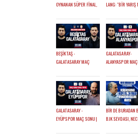
OYNANAN SÜPER FİNAL,
LANG: "BİR YARIŞ 
FATİH TERİM & OKAN
VARDI? FENERBA
BURUK, UĞURCAN ÇAKIR
SADECE 14 DAKİKA
MI? MUSLERA MI?
OLDU"
BEŞİKTAŞ -
GALATASARAY-
GALATASARAY MAÇ
ALANYASPOR MAÇ
SONU | EFE GÜVEN -
| EFE GÜVEN - ÇA
MERT KURT
SEVİNÇ
GALATASARAY -
BİR DE BURADAN B
EYÜPSPOR MAÇ SONU |
BJK SEVDASI, NEC
ÇAĞDAŞ SEVİNÇ - EFE
AYRILIŞI, OYUNCU
GÜVEN
BAŞLAMA HİKAYESİ