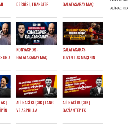
MI
DERBİSİ, TRANSFER
GALATASARAY MAÇ
HÇE
ÖNERİSİ, EN BÜYÜK
SONU | EFE GÜVEN -
 LİDER
HAYALİ, BEĞENDİĞİ
MERT KURT
FENERBAHÇELİ
KONYASPOR -
GALATASARAY-
 SONU
GALATASARAY MAÇ
JUVENTUS MAÇININ
ĞDAŞ
SONU | ÇAĞDAŞ SEVİNÇ
ANILARI | "BAŞKA BİR
- MERT KURT
GEZEGENDEN GELEN
SNEIJDER'İN GOLÜYLE
TURU GEÇTİK"
AK |
ALİ NACİ KÜÇÜK | LANG
ALİ NACİ KÜÇÜK |
İP'İN
VE ASPRILLA
GAZİANTEP FK
LUĞA
TRANSFERLERİ, ALİ
BERABERLİĞİ, ATLETICO
 |
KOÇ'UN AÇIKLAMALARI,
MADRID MAÇI,