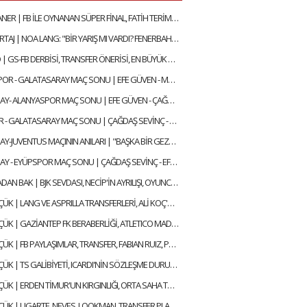
JOHAN ELMANER | FB İLE OYNANAN SÜPER FİNAL, FATİH TERİM & OKAN BURUK, UĞURCAN ÇAKIR MI? MUSLERA MI?
ÖZEL RÖPORTAJ | NOA LANG: "BİR YARIŞ MI VARDI? FENERBAHÇE SADECE 14 DAKİKA LİDER OLDU"
FELIPE MELO | GS-FB DERBİSİ, TRANSFER ÖNERİSİ, EN BÜYÜK HAYALİ, BEĞENDİĞİ FENERBAHÇELİ
TRABZONSPOR - GALATASARAY MAÇ SONU | EFE GÜVEN - MERT KURT
GALATASARAY- ALANYASPOR MAÇ SONU | EFE GÜVEN - ÇAĞDAŞ SEVİNÇ
KONYASPOR - GALATASARAY MAÇ SONU | ÇAĞDAŞ SEVİNÇ - MERT KURT
GALATASARAY-JUVENTUS MAÇININ ANILARI | "BAŞKA BİR GEZEGENDEN GELEN SNEIJDER'İN GOLÜYLE TURU GEÇTİK"
GALATASARAY - EYÜPSPOR MAÇ SONU | ÇAĞDAŞ SEVİNÇ - EFE GÜVEN
BİR DE BURADAN BAK | BJK SEVDASI, NECİP'İN AYRILIŞI, OYUNCULUĞA BAŞLAMA HİKAYESİ | FEYYAZ ŞERİFOĞLU
ALİ NACİ KÜÇÜK | LANG VE ASPRILLA TRANSFERLERİ, ALİ KOÇ'UN AÇIKLAMALARI, OULAI | GÜNDEM GALATASARAY
ALİ NACİ KÜÇÜK | GAZİANTEP FK BERABERLİĞİ, ATLETICO MADRID MAÇI, TRANSFER | GÜNDEM GALATASARAY
ALİ NACİ KÜÇÜK | FB PAYLAŞIMLAR, TRANSFER, FABIAN RUIZ, PAPE GUEYE, ONYEDIKA | GÜNDEM GALATASARAY
ALİ NACİ KÜÇÜK | TS GALİBİYETİ, ICARDI'NİN SÖZLEŞME DURUMU, TRANSFER HABERLERİ | GÜNDEM GALATASARAY
ALİ NACİ KÜÇÜK | ERDEN TİMUR'UN KIRGINLIĞI, ORTA SAHA TRANSFERI, ICARDI SÜRECİ | GÜNDEM GALATASARAY
ALİ NACİ KÜÇÜK | UGARTE, NEVES, LOOKMAN, TRANSFER PLANLAMASI, AYRILIK LİSTESİ | GÜNDEM GALATASARAY