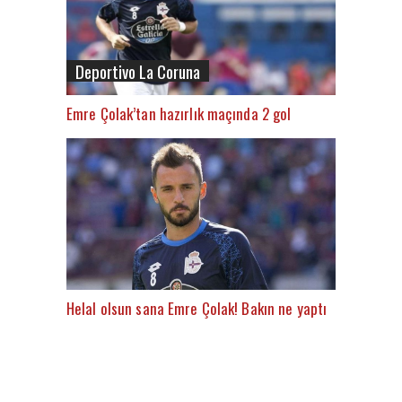
Deportivo La Coruna
Emre Çolak’tan hazırlık maçında 2 gol
Helal olsun sana Emre Çolak! Bakın ne yaptı