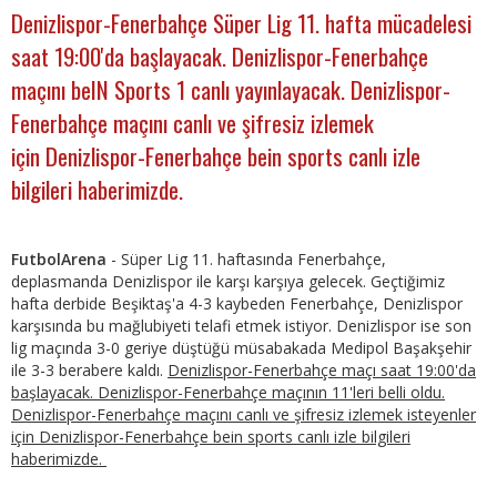
Denizlispor-Fenerbahçe Süper Lig 11. hafta mücadelesi
saat 19:00'da başlayacak. Denizlispor-Fenerbahçe
maçını beIN Sports 1 canlı yayınlayacak. Denizlispor-
Fenerbahçe maçını canlı ve şifresiz izlemek
için Denizlispor-Fenerbahçe bein sports canlı izle
bilgileri haberimizde.
FutbolArena
- Süper Lig 11. haftasında Fenerbahçe,
deplasmanda Denizlispor ile karşı karşıya gelecek. Geçtiğimiz
hafta derbide Beşiktaş'a 4-3 kaybeden Fenerbahçe, Denizlispor
karşısında bu mağlubiyeti telafi etmek istiyor. Denizlispor ise son
lig maçında 3-0 geriye düştüğü müsabakada Medipol Başakşehir
ile 3-3 berabere kaldı.
Denizlispor-Fenerbahçe maçı saat 19:00'da
başlayacak. Denizlispor-Fenerbahçe maçının 11'leri belli oldu.
Denizlispor-Fenerbahçe maçını canlı ve şifresiz izlemek isteyenler
için Denizlispor-Fenerbahçe bein sports canlı izle bilgileri
haberimizde.