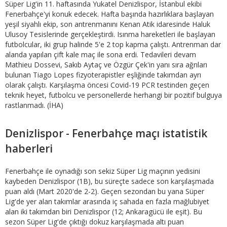
Süper Lig'in 11. haftasında Yukatel Denizlispor, İstanbul ekibi
Fenerbahçe'yi konuk edecek. Hafta başında hazırlıklara başlayan
yeşil siyahlı ekip, son antrenmanını Kenan Atik idaresinde Haluk
Ulusoy Tesislerinde gerçekleştirdi. Isınma hareketleri ile başlayan
futbolcular, iki grup halinde 5'e 2 top kapma çalıştı. Antrenman dar
alanda yapılan çift kale maç ile sona erdi. Tedavileri devam
Mathieu Dossevi, Sakıb Aytaç ve Özgür Çek'in yanı sıra ağrıları
bulunan Tiago Lopes fizyoterapistler eşliğinde takımdan ayrı
olarak çalıştı. Karşılaşma öncesi Covid-19 PCR testinden geçen
teknik heyet, futbolcu ve personellerde herhangi bir pozitif bulguya
rastlanmadı. (İHA)
Denizlispor - Fenerbahçe maçı istatistik
haberleri
Fenerbahçe ile oynadığı son sekiz Süper Lig maçının yedisini
kaybeden Denizlispor (1B), bu süreçte sadece son karşılaşmada
puan aldı (Mart 2020'de 2-2). Geçen sezondan bu yana Süper
Lig'de yer alan takımlar arasında iç sahada en fazla mağlubiyet
alan iki takımdan biri Denizlispor (12; Ankaragücü ile eşit). Bu
sezon Süper Lig'de çıktığı dokuz karşılaşmada altı puan