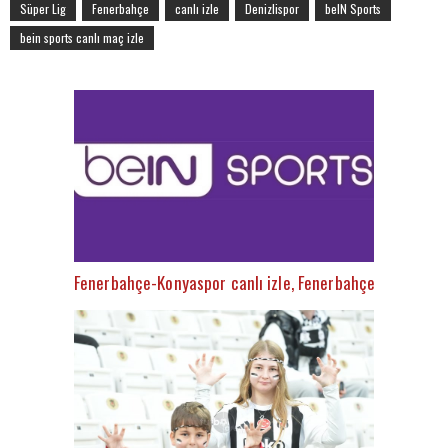
Süper Lig
Fenerbahçe
canlı izle
Denizlispor
beIN Sports
bein sports canlı maç izle
Fenerbahçe-Konyaspor canlı izle, Fenerbahçe-Konyaspor ş